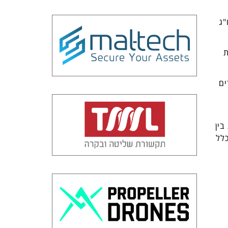
"ג
ת
ים
בין
כלל