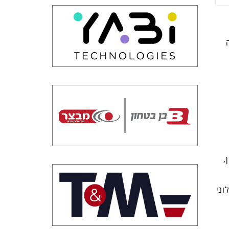
ה
,
וני