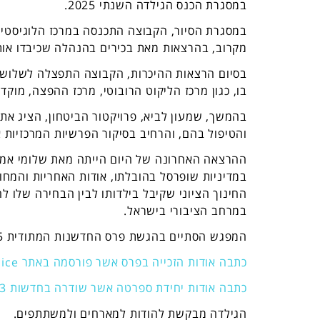
במסגרת הכנס הגילדה השנתי 2025.
במסגרת הסיור, הקבוצה התכנסה במרכז הלוגיסטי ה
מקרוב, בהרצאות מאת בכירים בהנהלה שכיבדו אות
בסיום הרצאות ההיכרות, הקבוצה התפצלה לשלוש וי
בו, כגון מרכז הליקוט הרובוטי, מרכז ההפצה, מוקד
בהמשך, שמעון לביא, פרויקטור הביטחון, הציג את
והטיפול בהם, והרחיב בסיקור הפרשיות המרכזיות 
ההרצאה האחרונה של היום הייתה מאת שלומי אמי
במדיניות שופרסל בהובלתו, אודות האחריות והמחו
החינוך הציוני שקיבל בילדותו לבין הבחירה שלו ל
במרחב הציבורי בישראל.
המפגש הסתיים בהגשת פרס החדשנות המתודית 2025 ליחידת ספרטה של שופרסל.
כתבה אודות הזכייה בפרס אשר פורסמה באתר ice
כתבה אודות יחידת ספרטה אשר שודרה בחדשות 13
הגילדה מבקשת להודות למארחים ולמשתתפים.