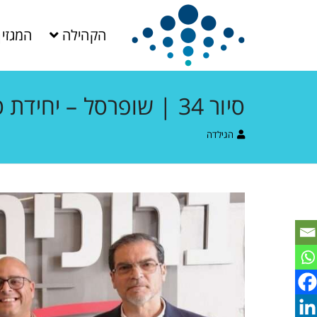
הקהילה
המגזין
סיור 34 | שופרסל – יחידת ספרטה
הגילדה