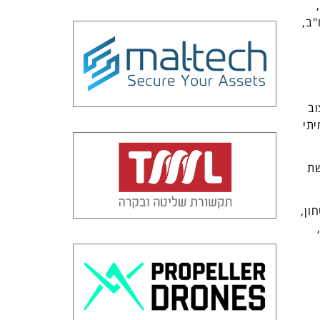
"ב,
וב
יתי
שת
ון,