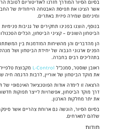
בסיום הסיור המודרך חזרנו לאודיטוריום לטובת הר
אשר הציגו את תפיסת האבטחה הייחודית של החברה
ומינימום שמירה פיזית באתרים.
בנוסף, הוצגו בפנינו תחקירים של גניבות פנימיות
הביטחון השונים – קציני הביטחון, הכלים הטכנולו
הן מהדברים והן מהשיחות המזדמנות בין המשתתפי
הפנים ארגוני הגבוה של יחידת הביטחון ושל מנהל
בתהליכים רבים בחברה.
ראובן שוסטר, סמנכ"ל
L-Control
מקבוצת טלפייר,
את מוקד הביטחון של אוריין, לרבות הדגמה חיה ש
הרצאה זו לימדה אודות הפוטנציאל האינסופי של תו
דרך מוקד הביטחון, אפשרויות לייצר תפוקות חדשות 
את יתר מחלקות הארגון.
בסיום הסיור, הוגשה גם ארוחת צהריים אשר סיפקה
שלהם למארחים.
תודות