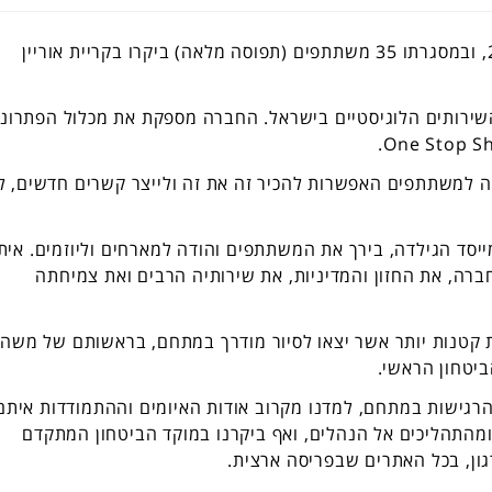
הסיור ה-21 של הגילדה התקיים בתאריך 28.03.23, ובמסגרתו 35 משתתפים (תפוסה מלאה) ביקרו בקריית אוריין
השירותים הלוגיסטיים בישראל. החברה מספקת את מכלול הפתרונו
ה למשתתפים האפשרות להכיר זה את זה ולייצר קשרים חדשים, ל
ייסד הגילדה, בירך את המשתתפים והודה למארחים וליוזמים. אית
ברה, את החזון והמדיניות, את שירותיה הרבים ואת צמיחתה
 קטנות יותר אשר יצאו לסיור מודרך במתחם, בראשותם של משה
ביטחון הראשי.
הרגישות במתחם, למדנו מקרוב אודות האיומים וההתמודדות איתם
ומהתהליכים אל הנהלים, ואף ביקרנו במוקד הביטחון המתקדם
ון, בכל האתרים שבפריסה ארצית.