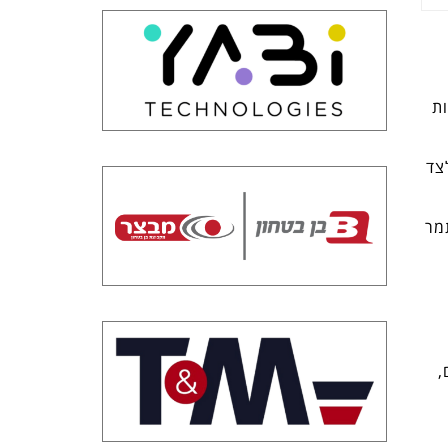
ת
צד
מר
,