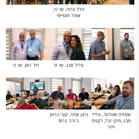
הלל ברפי, שי זר,
אמיר חוסייסי
צליל סבג, שי זר
דוד רום, שי זר
שמחה שוולטר, צליל
ניצן שחר, קובי גרוס,
סבג, מיקי זגל, רקפת
ג'ורג' גרוס
וייזר