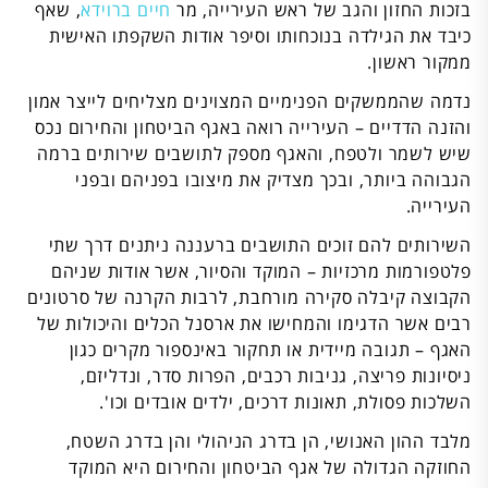
בזכות החזון והגב של ראש העירייה, מר
חיים ברוידא
, שאף
כיבד את הגילדה בנוכחותו וסיפר אודות השקפתו האישית
ממקור ראשון.
נדמה שהממשקים הפנימיים המצוינים מצליחים לייצר אמון
והזנה הדדיים – העירייה רואה באגף הביטחון והחירום נכס
שיש לשמר ולטפח, והאגף מספק לתושבים שירותים ברמה
הגבוהה ביותר, ובכך מצדיק את מיצובו בפניהם ובפני
העירייה.
השירותים להם זוכים התושבים ברעננה ניתנים דרך שתי
פלטפורמות מרכזיות – המוקד והסיור, אשר אודות שניהם
הקבוצה קיבלה סקירה מורחבת, לרבות הקרנה של סרטונים
רבים אשר הדגימו והמחישו את ארסנל הכלים והיכולות של
האגף – תגובה מיידית או תחקור באינספור מקרים כגון
ניסיונות פריצה, גניבות רכבים, הפרות סדר, ונדליזם,
השלכות פסולת, תאונות דרכים, ילדים אובדים וכו'.
מלבד ההון האנושי, הן בדרג הניהולי והן בדרג השטח,
החוזקה הגדולה של אגף הביטחון והחירום היא המוקד