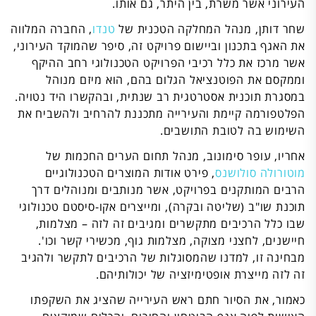
העירוני אשר משרת, בין היתר, גם אותו.
שחר דותן, מנהל המחלקה הטכנית של
טנדו
, החברה המלווה
את האגף בתכנון וביישום פרויקט זה, סיפר שהמוקד העירוני,
אשר מרכז את כלל רכיבי הפרויקט הטכנולוגי רחב ההיקף
וממקסם את הפוטנציאל הגלום בהם, הוא מיזם מנוהל
במסגרת תוכנית אסטרטגית רב שנתית, ובהקשרו היד נטויה.
הפלטפורמה קיימת והעירייה מתכננת להרחיב ולהשביח את
השימוש בה לטובת התושבים.
אחריו, עופר סימונוב, מנהל תחום הערים החכמות של
מוטורולה סולושנס
, פירט אודות המוצרים הטכנולוגיים
הרבים המותקנים בפרויקט, אשר מנותבים ומנוהלים דרך
תוכנת שו"ב (שליטה ובקרה), ומייצרים אקו-סיסטם טכנולוגי
שבו כלל הרכיבים מתקשרים ומגיבים זה לזה – מצלמות,
חיישנים, לחצני מצוקה, מצלמות גוף, מכשירי קשר וכו'.
מבחינה זו, למדנו שהמסוגלות של הרכיבים לתקשר ולהגיב
זה לזה מייצרת אופטימיזציה של יכולותיהם.
כאמור, את הסיור חתם ראש העירייה שהציג את השקפתו