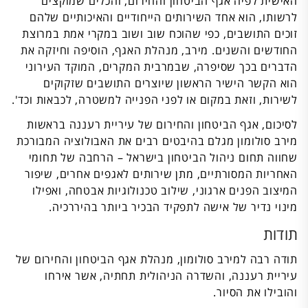
האישית לפיה אגף הביטחון והחירום, והכלים שמוקצים
לרשותו, הוא אחד השירותים הייחודיים והאיכותיים שלהם
זוכים התושבים, כפי שהוכח שוב ושוב במקרי אמת במרוצת
החודשים והשנים. מירב, מנהלת האגף, הוסיפה וחיזקה את
הדברים בכך שסיפרה, שבמרבית המקרים, המוקד העירוני
הוא הקשר הישיר הראשון שיוצרים התושבים שזקוקים
לשירות, וזאת במקום או לפני הפנייה למשטרה, לכבאות וכד'.
לסיכום, אגף הביטחון והחירום של עיריית רעננה בראשות
מירב סולומון מגלם בהיבטים רבים את האבולוציה המבורכת
שחווה תחום ניהול הביטחון בישראל – הרחבה של תחומי
האחריות המסורתיים, מתן שירותים לאגפים אחרים, שיפור
המיצוב הפנים ארגוני, שילוב טכנולוגיות אבטחה, ואפילו
מינוי נדיר של אישה לתפקיד הבכיר ביותר בהיררכיה.
תודות
תודה רבה למירב סולומון, מנהלת אגף הביטחון והחירום של
עיריית רעננה, והשדרה הניהולית תחתיה, אשר אירחו
והובילו את הסיור.