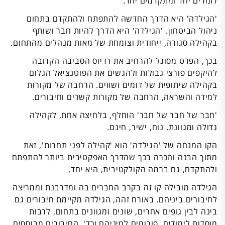
לומדים יחד ומתקדמים יחד.
'הגילדה' היא הדרך החדשה להתפתח ולהתקדם בתחום
ניהול הביטחון. 'הגילדה' היא הדרך להיות חבר ושותף
בקהילה סגורה, ייחודית וצומחת של מאות מנהלים מהתחום.
בכך, הפרט מסוגל להרחיב את רדיוס הסביבה הקרובה
להיקפים פורצי גבולות ולהגשים את הפוטנציאל הגלום
בקהילה שיתופית של דומים ושווים. הרחבה של מקורות
למידה והשראה, הרחבה של מקורות קשרים וחיבורים.
'חבר של חבר של חבר' הוחלף, בלחיצה אחת, לקהילה
גדולה ומגוונת. נוח, ישיר, חינם.
הקו המנחה של 'הגילדה' הוא 'קהילה לפני תחרות', זאת
מתוך הבנה והכרה בכך שהדרך האפקטיבית ביותר להתפתח
ולהתקדם, גם ברמה הקולקטיבית, היא יחד.
הגילדה מובילה קו זה בקרב החברים בה ומדרבנת וממריצה
לחיבורים ביניהם. באורח זהה, הגילדה מקיימת חיבורים גם
בינה לבין גופים אחרים, שונים ומגוונים בתחום, לרבות
מוסדות לימודים, פורומים למיניהם וכד'. החיבורים מבוססים