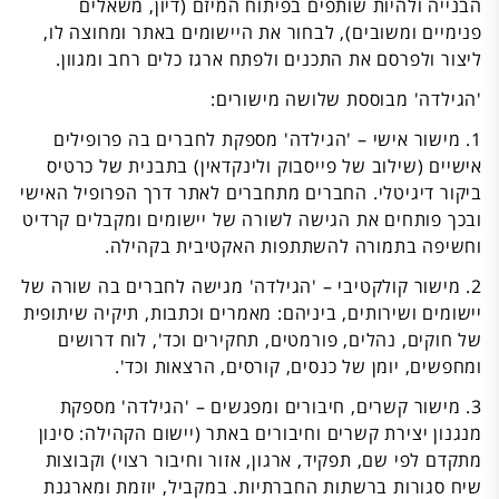
הבנייה ולהיות שותפים בפיתוח המיזם (דיון, משאלים
פנימיים ומשובים), לבחור את היישומים באתר ומחוצה לו,
ליצור ולפרסם את התכנים ולפתח ארגז כלים רחב ומגוון.
'הגילדה' מבוססת שלושה מישורים:
1. מישור אישי – 'הגילדה' מספקת לחברים בה פרופילים
אישיים (שילוב של פייסבוק ולינקדאין) בתבנית של כרטיס
ביקור דיגיטלי. החברים מתחברים לאתר דרך הפרופיל האישי
ובכך פותחים את הגישה לשורה של יישומים ומקבלים קרדיט
וחשיפה בתמורה להשתתפות האקטיבית בקהילה.
2. מישור קולקטיבי – 'הגילדה' מגישה לחברים בה שורה של
יישומים ושירותים, ביניהם: מאמרים וכתבות, תיקיה שיתופית
של חוקים, נהלים, פורמטים, תחקירים וכד', לוח דרושים
ומחפשים, יומן של כנסים, קורסים, הרצאות וכד'.
3. מישור קשרים, חיבורים ומפגשים – 'הגילדה' מספקת
מנגנון יצירת קשרים וחיבורים באתר (יישום הקהילה: סינון
מתקדם לפי שם, תפקיד, ארגון, אזור וחיבור רצוי) וקבוצות
שיח סגורות ברשתות החברתיות. במקביל, יוזמת ומארגנת