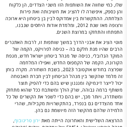
שלו, כמי שחווה את השותפות הזו משני הצדדים, הן כלקוח
והן כספק, איפשרה לו להציג את חשיבותה ואת פירות
הצלחתה. ההתקשרות בין אמדוקס לבין בן ביטחון היא ארוכה
ורצופה מאז שנת 2012, ומלמדת אודות היחסים שנבנו,
התפתחו והתחזקו במרוצת השנים.
מוטי הציג את אבני הדרך במשך שותפות זו, לרבות האתגרים
הרבים שהיו מנת חלקם בה – כניסה לפרויקט, הקמה של
המוקד הגלובלי, כניסה של מנהל ביטחון ישראל חדש, מגפת
הקורונה, הקמה של הקמפוס החדש, ואפילו המלחמה
שפרצה בחודש אוקטובר 2023, בשבת השחורה. מקרה בוחן
זה מלמד שהקשר בין מנהל הביטחון לבין חברת האבטחה
יכול לייצר דינמיקה ומנגנון שיש בהם כדי להפיק תוצר
משותף ברמה גבוהה, שרק הולך ומשתבח ככל שהוא מתחזק
ומשתדרג, ויותר מכך, יש בהם כדי לשפר את הקשרים של כל
אחד מהצדדים גם בנפרד, בהתקשרויות מקבילות, שהרי
הלמידה שלהם מהקשר הזה מיושמת גם בהן.
ההרצאה השלישית והאחרונה הייתה מאת
ירון טריגובוף
,