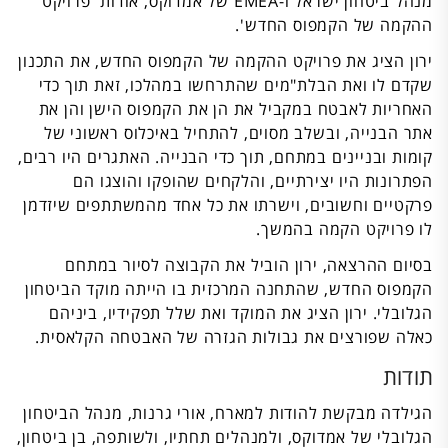
מנהל ביטחון ישראל ו-EMEA של אמדוקס, אודות 'פרויקט
ההקמה של הקמפוס החדש'.
ירון הציג את פרויקט ההקמה של הקמפוס החדש, את התכנון
שקדם לו ואת הבלת"מים שהתרחשו במהלכו, זאת תוך כדי
האחריות לאבטח במקביל את הן את הקמפוס הישן והן את
אתר הבנייה, ובשלב מסוים, להתחיל באיכלוס ראשוני של
קומות ובניינים במתחם, תוך כדי הבנייה. האתגרים היו רבים,
הפתרונות היו יצירתיים, והלקחים שהופקו והוצגו הם
פרקטיים וחשובים, וישרתו את כל אחד מהמשתתפים שיזדמן
לו פרויקט הקמה בהמשך.
בסיום ההרצאה, ירון הוביל את הקבוצה לסיור במתחם
הקמפוס החדש, שהתחנה המרכזית בו הייתה מוקד הביטחון
הגלובלי. ירון הציג את המוקד ואת שלל תפקידיו, ביניהם
כאלה שפורצים את גבולות הגזרה של האבטחה הקלאסית.
תודות
הגילדה מבקשת להודות למארח, אורי גרנות, מנהל הביטחון
הגלובלי של אמדוקס, ולמנהלים תחתיו, ולשותפה, בן ביטחון,