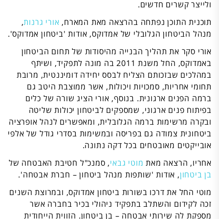
ולייצר קשרים חדשים.
תוכנית התוכן נפתחה בהרצאה מאת המארח,
אורי גרנות
,
מנהל הביטחון הגלובלי של אמדוקס, אודות 'ביטחון אמדוקס'.
אורי סקר את תהליך הבנייה מהיסודות של תחום הביטחון
באמדוקס, החל משנת 2011 בה מונה לתפקיד, ושיתף
במהלכים שבזכותם הצליח לבסס יחידה דומיננטית, מרובת
תחומי אחריות, סמכויות ויכולות, אשר ממוצבת היטב גם
ברמה הפנים ארגונית. בנוסף, אורי הציג שורה של כלים
בפיתוח פנים ארגוני, שמספקים לביטחון יכולות שליטה
ובקרה מרשימות ברמה הגלובלית, ומאפשרים לנהל אופרציה
ביטחונית צמודה גם בפריסה ובמשימות בסדרי גודל של אלפי
אובייקטים מאובטחים בכל דקה נתונה.
אחריו, הרצאה מאת
מוטי גבאי
, סמנכ"ל חטיבת האבטחה של
בן ביטחון
, אודות 'שותפות מנהל ביטחון – חברת אבטחה'.
מוטי החל את דרכו בשורות ביטחון אמדוקס, ובמרוצת השנים
זכה לקידום והשתלב בתפקיד ניהולי בכיר בחברה אשר
מספקת לה שירותי אבטחה – בן ביטחון. הזווית הייחודית