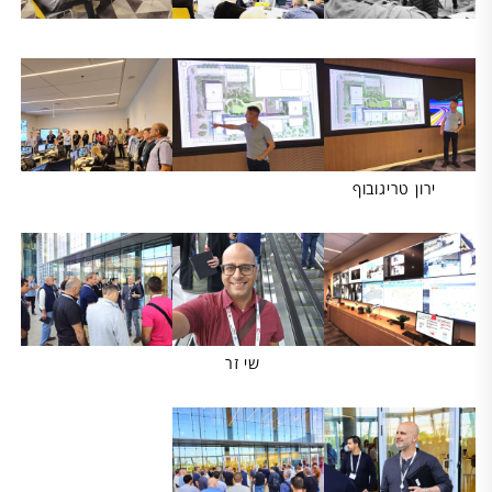
ירון טריגובוף
שי זר