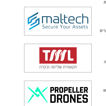
ת
רים
כללית (GAI). נזכה
ש