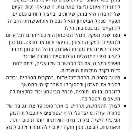
להתמודד איתם ולייצר פתרונות, זו שגיאה. זכות הקיום
של החברה היא במתן שירותים ובייצור רווחים כספיים.
תפקיד מנהל הביטחון הוא להבטיח את אפשרות החברה
להתקיים, גם בנסיבות הללו.
מצד שני, תפקיד מנהל הביטחון הוא גם להרים דגל אדום
ולנופף בו במקרה הצורך, בזיהוי איום או תורפה. גם בכך
יש כדי לשרת את מטרות הארגון. מנהל הביטחון מחויב
להציג בפני המנהלים הרלוונטיים בחברה את כל
האינפורמציה ואת כל הפרשנות שלו אליה, ולתת להם
כלים לקבל החלטות מושכלות.
חשוב להפנים, הרמת דגל אדום, במקרים מסוימים, יכולה
להציל את הארגון ולחסוך לו משבר קיומי בהמשך.
לדוגמה, בזיהוי תורפה, מנהל הביטחון יכול להקצות לה
משאבים ולטפל בה.
לצורך ההמחשה, תרחיש בו אתר סופג פריצה וגניבה של
סחורה יקרה, מייצר גלי הדף שפורצים את גבולות הנזק
הכלכלי הישיר. נזק תדמיתי הוא חמור יותר ומסוכן יותר.
תיאורטית, קבוצת ממן חזקה דיו כדי להתמודד ולהכיל נזק