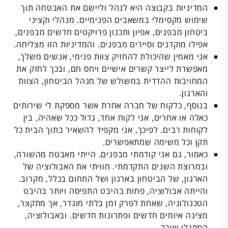
המדיניות בקבוצה היא לנהל וליישם את האבטחה תוך
שימוש מקסימלי במשאבים הפנימיים. מנהלי וקציני
ביטחון מבפנים, אפיון ותכנון פרויקטים חדשים מבפנים,
אפילו מוקדנים וסיירים מבפנים. והמדיניות הזו מצליחה.
אני מאמין שהיכולת להחזיק צוות פנימי, אנשים משלך,
מאפשרת לייצר קשרים אישיים ויחס חם, ובכך לחזק את
המחויבות ההדדית במשולש של מנהל הביטחון, הצוות
והארגון.
בנוסף, כלקוח של חברה אחרת אשר מספקת לי שירותים
כאלה או אחרים, אני לקוח אחד, גדול ככל שאהיה, בין
לקוחות רבים. לפיכך, אני מקפיד להשאיר בתוך הבית כל
תקן וכל משימה שמתאפשרים.
כאמור, גם אני קודמתי מבפנים. הייתי מאבטח מהשורה,
ובמרוצת השנים התקדמתי. חוויתי את האבולוציה של
הארגון, של הביטחון בארגון ושל התחום בכלל, מקרוב.
והייתה אבולוציה, פחות בהיבט התפיסה ויותר בהיבט
הטכנולוגיה, שאחת לפרק זמן בלתי מוגדר, אך מתקצר,
מציגה איומים חדשים ופתרונות חדשים. ובאבולוציה,
הסתגלן שורד.