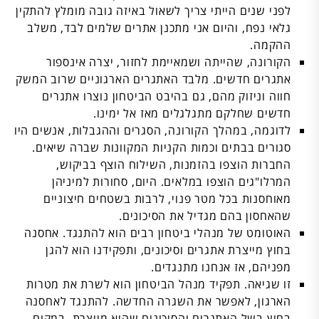
לפני שנים הייתי צריך לשאול באיזה גובה מומלץ להתקין
גלאי נפח, והיום אני מתכנן אתרים שלמים לבד, משלב
ההקמה.
הקורונה, שהייתה ושמאיימת לחזור, יצרה אינספור
אתגרים חדשים. מלבד האתגרים הארגוניים שרוב המשק
חווה וניזוק מהם, גם בהיבט הביטחון נוצרו אתגרים
חדשים שחלקם מתגלגלים מאז אל ימינו.
לדוגמה, במהלך הקורונה, הסגרים וההגבלות, אנשים היו
סגורים בבתים וכמות הקניות המקוונות שברה שיאים.
החברות הוצפו בהזמנות, השילוח הוצף בביקוש,
המרלו"גים הוצפו במלאים. היום, סחורות למיניהן
מאוחסנות בכל מטר פנוי, לרבות בשטחים חיצוניים
שהאחסון בהם מגדיל את הסיכונים.
האוטומט של מנהלי ביטחון רבים הוא להתנגד. אחסנה
בחוץ מייצרת אתגרים וסיכונים, ותפקידנו הוא להגן
מפניהם, אז אנחנו מתנגדים.
זו שגיאה. תפקיד מנהל הביטחון הוא לשרת את מטרות
הארגון, לאפשר את השגרה החדשה. להתנגד לאחסנה
בחוץ בשל האתגרים והסיכונים שהיא מייצרת, במקום