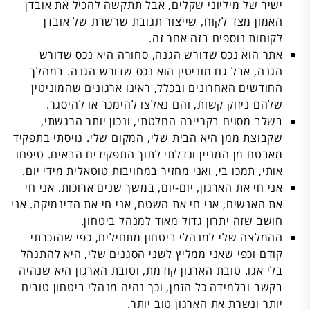
ישיר של מיליוני שקלים, אבל תתקשה להכיל את אובדן
האמון מצד לקוח, שייצור תגובת שרשרת של אובדן
לקוחות נוספים בזה אחר זה.
אתר הוא נכס שדורש הגנה, סחורה היא נכס שדורש
הגנה, אבל גם מוניטין הוא נכס שדורש הגנה. במהלך
החודשים האחרונים ובכלל, ראינו ארגונים שהמוניטין
שלהם ניזוק קשות, והם נאלצו להימכר או להיסגר.
בשלב מסוים בקריירה החלטתי, ונכון יותר הרגשתי,
שקבוצת ממן היא הבית שלי, המקום שלי. גויסתי בתפקיד
מאבטח מן המניין וגדלתי לתוך התפקידים הבאים. טיפחו
אותי, תמכו בי, ואני מחזיר במחויבות טוטאלית מידי יום.
אני חי את הארגון, יום-יום, במשך שנים ארוכות. אני חי
את האנשים, אני חי את השטח, אני חי את הדינמיקה. אני
חושב שזה יתרון גדול מאוד למנהל ביטחון.
ההמלצה שלי למנהלי ביטחון מתחילים, כפי שהזכרתי
קודם וכפי שאני ממליץ לשני הסגנים שלי, היא להתנהל
בלי אגו. טובת הארגון קודמת, וטובת הארגון היא שנהיה
בקשב ובלמידה כל הזמן, וכך נהיה מנהלי ביטחון טובים
יותר ונשרת את הארגון טוב יותר.