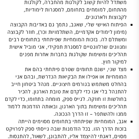
משתדל להיות קשוב לקולגות מהחברה, לקולגות
מהתחום, למומחים בתחומם, למסגרות לימודיות,
לקבוצות ולארגונים.
הפיתוח האישי שלי, שאגב, נתמך גם באדיבות הקבוצה
(מימון לימודים אקדמיים, השתלמויות וכו'), חוזר לקבוצה
ומשתלם לה. בזכות המומחיות שפיתחתי בתחומים רבים
ומגוונים שרלוונטיים למסגרת תפקידי, אני מוביל אישית
תהליכים ומשימות שקולגות בחברות אחרות מפנים
למיקור חוץ.
מצד שני, ישנם תחומים שטרם פיתחתי בהם את
המומחיות או אפילו את הבקיאות הנדרשת, ובהם אני
בהחלט משתמש בגורמים חיצוניים. מנהל ביטחון חייב
להתנהל בלי אגו כדי לקדם את טובת הארגון. להכיר
בחולשות זו חוזקה. לגייס ספק, מומחה בתחומו, כדי לקדם
תהליכים ומשימות בתוך הארגון, ובאותה הזדמנות ללמוד
ממנו ולהשתפר – זו הדרך הנכונה.
אגב, המומחיות שפיתחתי בתחומים מסוימים הייתה
בזכות הדרך הזו. בכל הזדמנות שבה גייסתי ספק לפרויקט
מסוים, דאגתי להיצמד אליו, להתבונן, לשאול, להתנסות.