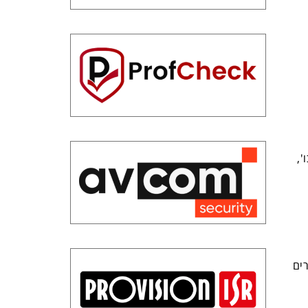
',
ים