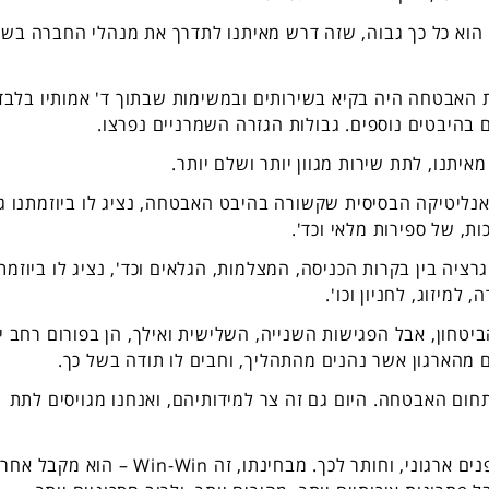
הוא כל כך גבוה, שזה דרש מאיתנו לתדרך את מנהלי החברה בשל
 האבטחה היה בקיא בשירותים ובמשימות שבתוך ד' אמותיו בלבד
 בהיבטים נוספים. גבולות הגזרה השמרניים נפרצו.
יתנו, לתת שירות מגוון יותר ושלם יותר.
יטיקה הבסיסית שקשורה בהיבט האבטחה, נציג לו ביוזמתנו ג
ת, של ספירות מלאי וכד'.
יה בין בקרות הכניסה, המצלמות, הגלאים וכד', נציג לו ביוזמת
למיזוג, לחניון וכו'.
טחון, אבל הפגישות השנייה, השלישית ואילך, הן בפורום רחב י
ם מהארגון אשר נהנים מהתהליך, וחבים לו תודה בשל כך.
י הביטחון תמיד ראו בנו One Stop Shop בתחום האבטחה. היום גם זה צר למידותיהם, ואנחנו מגויסים לתת
מנהל הביטחון המודרני מכיר ביכולתו לתת שירות פנים ארגוני, וחותר לכך. מבחינתו, זה Win-Win –