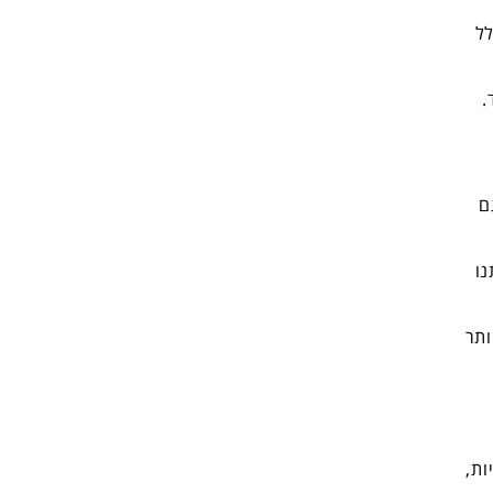
ל
.
ם
נו
ותר
 הוא מקבל אחריות,