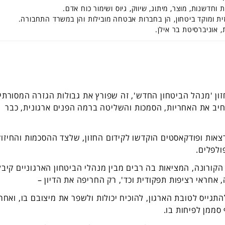
וחדשנות, מוצר, מיתוג, שיווק, גיוס ושימור כוח אדם.
ית ומוקד ביטחון, הן בחברות אבטחה מובילות והן במשרד התחבורה.
 אוניברסיטת בר אילן.
ה הראשונים של הגילדה, לקראת סוף 2019, חזון 'מנהל הביטחון החדש', זה שפורץ את גבולות הגזרה המסורת
יב את האחריות, הסמכות והשליטה ברמה הפנים ארגונית, כבר
צאות ופודקאסטים הוקדשו לקידום החזון, שלצד ההסכמות והחיזוק
פולפלים.
ורונה, המציאות בה רבים מבין מנהלי הביטחון הארגוניים קיבל
 אחראי רציפות תפקודית וכד', רק החריפה את הדיון –
תגייס לטובת הארגון, להוכיח יכולות ולשפר את מיצובם בו, ואחר
סממן לפיחות בו.