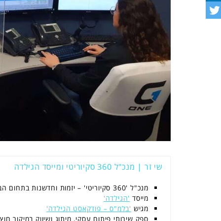
שי זר | מנכ"ל 360 סקיוריטי ומייסד הגילדה
מנכ"ל '360 סקיוריטי' – יזמות וחדשנות בתחום הביטחון
מייסד
'הגילדה'
מגיש
'בלמ"ס – פודקאסט הגילדה'
ספק שירותי פיתוח עסקי, מיתוג ושיווק במיקור חוץ.