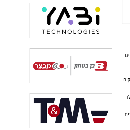
יים
ים
ו
ים