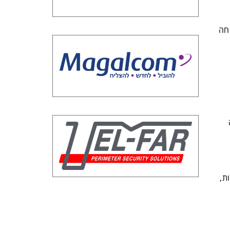
חה
ת,