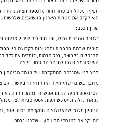
סמכות ושליטה, לצד מיצוב גבוה יותר, והארגון מקבל
תפקיד מנהל הביטחון חווה טרנספורמציה מהירה ו
הוא לקדם את מטרות הארגון במשאבים שלרשותו. רא
שרון מסכם:
"לנוכח ההבנות הללו, אנו מובילים שינוי, פנימה וה
הימים שבהם החברות והחטיבות בקבוצה היו מפוקסו
המנהלים בקבוצה, בכל הרמות, לומדים את כלל ה
האינפורמציה הזו למנהל הביטחון בקצה.
ברור לנו שהגרסה המתקדמת של מנהל הביטחון בישר
מדובר בשינוי שהקהילה הזו הרוויחה ביושר, וקבוצת G1 גאה להיות שותפה מובילה ב
הטרנספורמציה הזו מתאפשרת ונתמכת הרבה אודות 
גג אחד, ולהתגייס כשותפות אסטרטגיות לצד מנהלי
הניסיון מלמד שהאבולוציה מתקדמת בכיוון אחד, ו
זוהי קריאה למנהלי הביטחון – שדרגו גרסה.