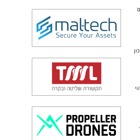
ם
, מחסום, מצלמות LPR וכד', נכון
וי