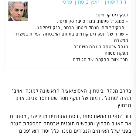
דוד ליטווין | יועץ ביטחון, פרטי
תפקידים קודמים:
– סמנכ"ל פיתוח, ג'נרו סייבר סקיוריטי.
– תפקיד קודם: מנהל ביטחון מרחבי, בנק דיסקונט.
– שורה של תפקידים קודמים בתחום האבטחה הפיזית במשרדי
ממשלה
מנהל אבטחה מונחה משטרה
מפקח מטווח
חבר צוות ההקמה של הגילדה
בקרב מנהלי ביטחון, האסוציאציה הראשונה למונח 'אויב'
תהיה 'מחבל'. דמות של תוקף חסר שם וחסר פנים. אויב
מבחוץ.
רוב הגופים המאובטחים, בטח המונחים מביניהם, מסמנים
את האויב מבחוץ ומגבשים תוכנית אבטחה המספקת הגנה
בפני שלל האיומים הנגזרים ממנו. כלל יסוד הוא 'פנים