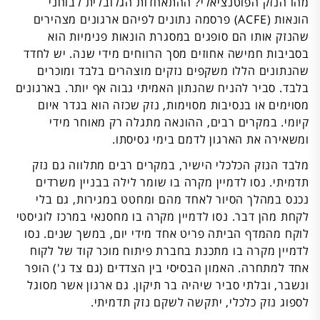
מהו הנזק הפוטנציאלי? ההתאחדות הגלובלית לבוחני
הונאות (ACFE) פרסמה נתונים לפיהם ארגונים מצהירים
שהנזק אותו הם סופגים במסגרת הונאות פנימיות הוא
בסביבות חמישה אחוזים מסך הרווחים מידי שנה. יש לחדד
שהנתונים הללו משקפים נזקים מוצהרים בלבד ומוכרים
בלבד. סביר להניח שהנתון האמיתי גבוה אף יותר. בארגונים
מסוימים או בנסיבות מסוימות, נזק שכזה הוא בגדר איום
קיומי. במקרים רבים, ההונאה מתגלה רק מאוחר מידי
ומשאירה את הארגון לדמם בימי גסיסתו.
מלבד הנזק הכלכלי הישיר, במקרים רבים מתלווה גם נזק
תדמיתי. נסו לדמיין מקרה בו שומר לילה בבניין משרדים
נכנס במהלך הסיור לאחד מהם ומחטט במגירות, גם בלי
לקחת מהן דבר. נסו לדמיין מקרה בו מחסנאי במרכז לוגיסטי
לוקח מהמדף הביתה פריט אחד מידי יום, במשך שנים. נסו
לדמיין מקרה בו מתכנת בחברת פיתוח מוכר קוד של לקוח
אחד למתחרה. האמון הבסיסי בין הצדדים (גם צד ג') הופר
ונשבר, ובלתי סביר שיהיה בר תיקון. גם ארגון אשר מסוגל
לספוג נזק כלכלי, יתקשה לשקם נזק תדמיתי.