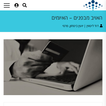
האויב מבפנים – האיומים
דוד ליטווין | יועץ ביטחון, פרטי