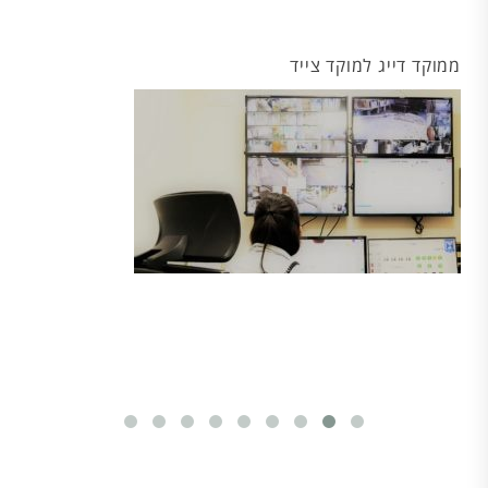
ממוקד דייג למוקד צייד
א