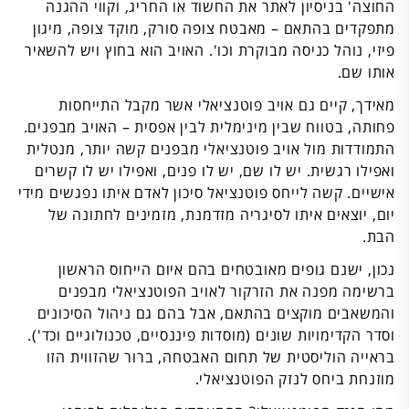
החוצה' בניסיון לאתר את החשוד או החריג, וקווי ההגנה
מתפקדים בהתאם – מאבטח צופה סורק, מוקד צופה, מיגון
פיזי, נוהל כניסה מבוקרת וכו'. האויב הוא בחוץ ויש להשאיר
אותו שם.
מאידך, קיים גם אויב פוטנציאלי אשר מקבל התייחסות
פחותה, בטווח שבין מינימלית לבין אפסית – האויב מבפנים.
התמודדות מול אויב פוטנציאלי מבפנים קשה יותר, מנטלית
ואפילו רגשית. יש לו שם, יש לו פנים, ואפילו יש לו קשרים
אישיים. קשה לייחס פוטנציאל סיכון לאדם איתו נפגשים מידי
יום, יוצאים איתו לסיגריה מזדמנת, מזמינים לחתונה של
הבת.
נכון, ישנם גופים מאובטחים בהם איום הייחוס הראשון
ברשימה מפנה את הזרקור לאויב הפוטנציאלי מבפנים
והמשאבים מוקצים בהתאם, אבל בהם גם ניהול הסיכונים
וסדר הקדימויות שונים (מוסדות פיננסיים, טכנולוגיים וכד').
בראייה הוליסטית של תחום האבטחה, ברור שהזווית הזו
מוזנחת ביחס לנזק הפוטנציאלי.