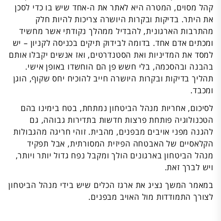
קהל מסוים, המטרה היא לאתר את ה-אחד שיש בו כדי לסכן
את היתר. בדיקות ובקרות היושרה צריכות להיות חלק
מהתרבות הארגונית, להבדיל ממהלך נקודתי אשר מחשיד
ומכתים אדם אחד. בדומה לבידוק תיקים בכניסה לקניון – יש
למסד את המדיניות ואת הסטנדרטים, ואז אנשים יקבלו אותם
בהבנה ובהסכמה, בלי חשש פן הם הוחשדו באופן אישי.
תהליך בדיקות ובקרות היושרה חייב להוכיח יחס שקוף, הוגן
ומכבד.
לסיכום, אחריות מנהל הביטחון נמתחת, בטח בימינו בהם
הטכנולוגיה פותחת פרצות חדשות בתדירות גבוהה, גם
להגנה מפני אויבים מבפנים, מהבית. זוהי חריגה מהגבולות
הקלאסיים של האבטחה הפיזית המסורתית, אבל תפקיד
מנהל הביטחון בארגונים הולך ומקבל נפח גדול יותר ויותר,
ויש לברך זאת.
במאמר המשך נציג את ארגז הכלים שיש בידי מנהל הביטחון
לצורך התמודדות מול האויב מבפנים.