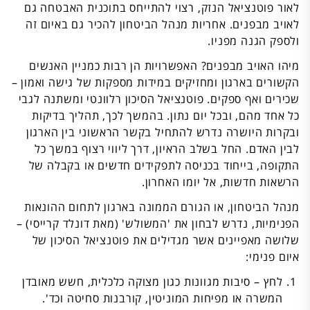
לאור פוטנציאל הנזק, רצוי להתייחס בתוכנית האבטחה גם
לאויב מבפנים. אחריות מנהל הביטחון להכיר גם באיום זה
ולספק הגנה מפניו.
מיהו האויב מבפנים? האפשרויות הן רבות כמניין האנשים
הקשורים בארגון ומחזיקים במידות מספקות של גישה ואמון –
שכירים ואף ספקים. פוטנציאל הסיכון רלוונטי ומשתנה לגבי
כל אחד מהם, ובכל יום נתון. בהמשך לכך, תהליך בדיקות
ובקרות היושרה נדרש להתחיל בקשר הראשוני בין הארגון
לבין האדם. החל בשלב הראיון, דרך ליווי רצוף במשך כל
התקופה, בייחוד בכניסה לתפקידים חדשים או בקבלה של
הרשאות חדשות, אל יומו האחרון.
מנהל הביטחון, או הגורם הממונה בארגון לתחום ההונאות
הפנימיות, נדרש לבחון את 'המשולש' (מאת דונלד קרייסי) –
שלושה מאפיינים אשר מגדילים את פוטנציאל הסיכון של
איום פנימי:
לחץ – סיבות מגוונות כגון מצוקה כלכלית, חשש מאובדן
המשרה או מפיחות המוניטין, קורבנות סחיטה וכד'.