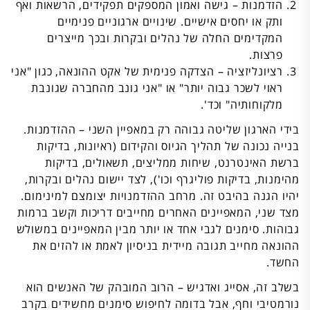
הזדמנות – גישה ואמון המספקים תפקידים, הרשאות ואף
ותק או יחסים אישיים. שינויים ארגוניים פנימיים
המקדימים החלה של נהלים ובקרות ובכך מייצרים
פרצות.
רציונליזציה – הצדקה פנימית של אקט ההונאה, כגון "אני
ראוי לשכר גבוה יותר" או "אני גונב מהחברה שגונבת
מלקוחותיה" וכד'.
בידי הארגון שליטה גבוהה רק במאפיין השני – ההזדמנות.
בנייה נכונה של תהליך הגיוס והקידום (ראיונות, בדיקות
ברשת האינטרנט, שיחות ממליצים, תשאולים, בדיקות
מהימנות, בדיקות פוליגרף וכו'), לצד יישום נהלים ובקרות,
יהיו הגנה בהיבט זה. מרחב ההזדמנויות יצומצם למינימום.
מצד שני, המאפיינים האחרים מחייבים דריכות וקשב ברמות
גבוהות. סימנים לגבי אחד או יותר מבין המאפיינים במשולש
ההונאה מחייב תגובה מיידית בניסיון לאמת או להזים את
החשד.
בשלב זה, אסייג ואדגיש – הרוב המובהק של האנשים הוא
נורמטיבי וחף, אבל בדומה לחיפוש סימנים מחשידים בקרב