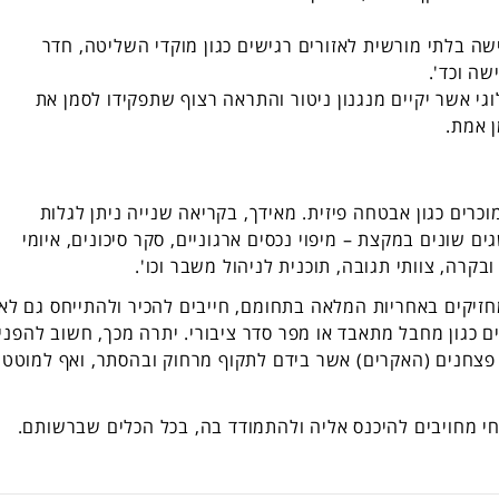
שה בלתי מורשית לאזורים רגישים כגון מוקדי השליטה, חדר
ה וכד'.
י אשר יקיים מנגנון ניטור והתראה רצוף שתפקידו לסמן את
 אמת.
כרים כגון אבטחה פיזית. מאידך, בקריאה שנייה ניתן לגלות
שונים במקצת – מיפוי נכסים ארגוניים, סקר סיכונים, איומי
בקרה, צוותי תגובה, תוכנית לניהול משבר וכו'.
חזיקים באחריות המלאה בתחומם, חייבים להכיר ולהתייחס גם לאי
ם כגון מחבל מתאבד או מפר סדר ציבורי. יתרה מכך, חשוב להפני
 פצחנים (האקרים) אשר בידם לתקוף מרחוק ובהסתר, ואף למוטט
חי מחויבים להיכנס אליה ולהתמודד בה, בכל הכלים שברשותם.