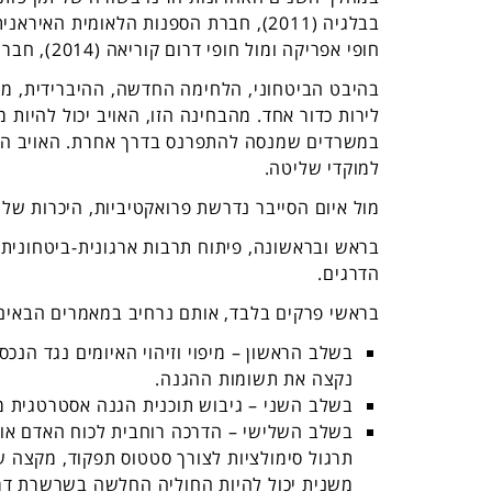
חופי אפריקה ומול חופי דרום קוריאה (2014), חברת הספנות 'מארסק' (2017) והרשימה מתארכת גם בשנים האחרונות.
בהיבט הביטחוני, הלחימה החדשה, ההיברידית, מש
לירות כדור אחד. מהבחינה הזו, האויב יכול להיות מ
במשרדים שמנסה להתפרנס בדרך אחרת. האויב הפוט
למוקדי שליטה.
מול איום הסייבר נדרשת פרואקטיביות, היכרות של ו
בראש ובראשונה, פיתוח תרבות ארגונית-ביטחונית
הדרגים.
בראשי פרקים בלבד, אותם נרחיב במאמרים הבאים
בשלב הראשון – מיפוי וזיהוי האיומים נגד הנכס
נקצה את תשומות ההגנה.
בשלב השני – גיבוש תוכנית הגנה אסטרטגית מב
בשלב השלישי – הדרכה רוחבית לכוח האדם אוד
תרגול סימולציות לצורך סטטוס תפקוד, מקצה שי
משנית יכול להיות החוליה החלשה בשרשרת דרכה