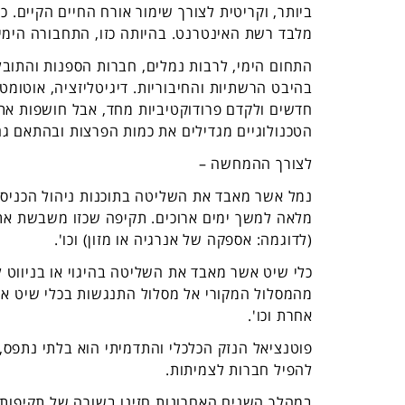
ביותר, וקריטית לצורך שימור אורח החיים הקיים. 
מלבד רשת האינטרנט. בהיותה כזו, התחבורה הימי
התחום הימי, לרבות נמלים, חברות הספנות והתובל
בהיבט הרשתיות והחיבוריות. דיגיטליזציה, אוטומטי
חדשים ולקדם פרודוקטיביות מחד, אבל חושפות א
הטכנולוגיים מגדילים את כמות הפרצות ובהתאם גם
לצורך ההמחשה –
נמל אשר מאבד את השליטה בתוכנות ניהול הכניסה
מלאה למשך ימים ארוכים. תקיפה שכזו משבשת את
(לדוגמה: אספקה של אנרגיה או מזון) וכו'.
כלי שיט אשר מאבד את השליטה בהיגוי או בניווט לת
מהמסלול המקורי אל מסלול התנגשות בכלי שיט אחר
אחרת וכו'.
פוטנציאל הנזק הכלכלי והתדמיתי הוא בלתי נתפס, 
להפיל חברות לצמיתות.
במהלך השנים האחרונות חזינו בשורה של תקיפות ס