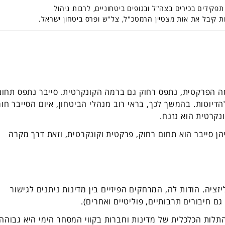
ל כ-28 שנים בשורה של תפקידים בכירים בצה"ל ובגופים ביטחוניים, לרבות ניהול
ת קיבל את אות מצטיין הרמטכ"ל, צל"ש ופרס ביטחון ישראל.
מה הפרקטית, נתפס רחוק גם ברמה הקונקרטית. סייבר נתפס תחום
הדיוטות. בהמשך לכך, בראי רוב מנהלי הביטחון, איום הסייבר חור
נקרטית הוא נזנח.
 סייבר הוא תחום רחוק, פרקטית וקונקרטית, וזאת דרך מקרה
ציה. הודות לה, המרחקים הפיזיים בין מדינות ניתנים לגישור
גם חיבורים תרבותיים, פוליטיים ואחרים).
מבוסס תובלה ימית. התלות הכלכלית של מדינות וחברות בקווי המסחר הימי היא גבוהה