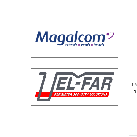
ום
ם –