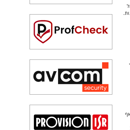
פט מול
אף