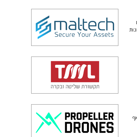
נות
ף