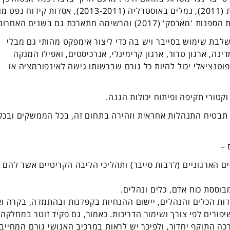
בבלגיה (2011), חברת הספנות הלאומית האיראנית (2011), נמלים באוסטרליה (2013-2011), אסדות קידוח נ
לבת שימוש בסייבר ויש בה כדי ליצור אימפקט מהותי גם מבלי
דינה, ארגון טרור, ארגון קרימינלי, אנרכיסטים, ואפילו המנקה
נציאלי יכול להיות כל גורם שברשותו גישה לאינפורמציה או
קטורי תקיפה ופיתוח יכולות הגנה.
 תבטיח התנהלות אחראית וזהירה בתחום זה, בכל הממשקים ובכל
 –
ים הארגוניים (לרבות סייבר) ותהליכי הליבה הקריטיים אשר להם
וססת כוח אדם, כלים ונהלים.
ות הכלים והנהלים, יישום ההנחיות בקפדנות ובהתמדה, בקרה ו
פורים לפי צורך ושימור הדריכות. כאמור, גם פקיד זוטר במחלקה
 התוקף יחדור, ולפיכך יש לראות במרכיב האנושי גורם המחייב