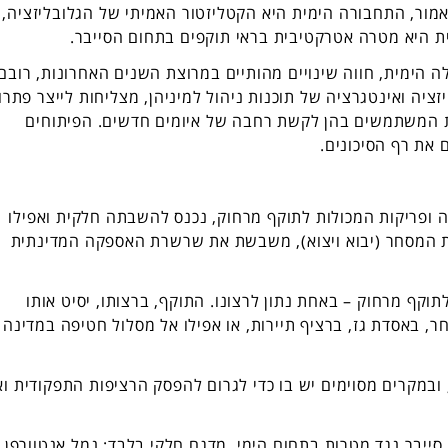
כאמור, התחבורה הימית היא הקטליזטור האמיתי של הגלובליזציה,
ת היא מטרה אטרקטיבית בראי תוקפים בתחום הסייבר.
ה הימית, חווה שינויים מהותיים במרוצת השנים האחרונות, רובם
זציה ואינטגרציה של תוכנות ניהול למיניהן, מצליחות לייצר פתרו
ת המשתמשים בהן לקשת רחבה של איומים חדשים. הפיתוחים
 את רף הסיכונים.
 ופריקות המכולות לתוקף מרחוק, נכנס להשבתה חלקית ואפילו
 המסחר (יבוא ויצוא), משבשת את שרשרת האספקה המדינתית
וקף מרחוק – באחת נתון לרצונו. התוקף, ברצותו, יסיט אותו
, באסדת גז, ברציף תיירות, או אפילו אל מסלול חטיפה במדינה
ובמקרים מסוימים יש בו כדי לגרום להפסק הרציפות התפקודית וא
ייבר נגד מטרות בתחום הימי. מדגם חלקי בלבד: נמל אנטוורפן