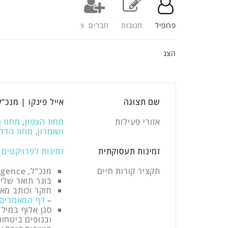
פרופיל
תגובות
חברים
9
הצג
שם תצוגה
אייל פינקו | מנכ"ל, nity Intelligence
אזורי פעילות
מחוז הצפון
,
מחוז 
ושומרון
,
מחוז הדר
זמינות תעסוקתית
זמינות לפרויקטים 
תקציר קורות חיים
מנכ"ל, Infinity Intelligence
בוגר תואר שליש
חוקר וכותב מאמ
–
דף המאמרים במגזין SE
ובגופים ביטחונ