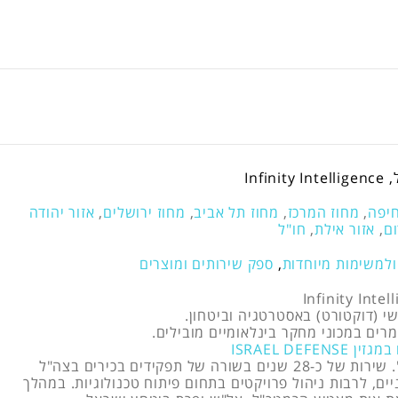
Infi
חיפה
,
מחוז המרכז
,
מחוז תל אביב
,
מחוז ירושלים
,
אזור יהודה
ום
,
אזור אילת
,
חו"ל
ולמשימות מיוחדות
,
ספק שירותים ומוצרים
י (דוקטורט) באסטרטגיה וביטחון.
רים במכוני מחקר בינלאומיים מובילים.
ISRAEL DEFEN
סגן אלוף במיל'. שירות של כ-28 שנים בשורה של תפקידים בכירים בצה"ל
יים, לרבות ניהול פרויקטים בתחום פיתוח טכנולוגיות. במהלך