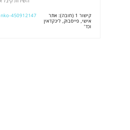
השירות קיבל א
קישור 1 (חובה): אתר
pinko-450912147
אישי, פייסבוק, לינקדאין
וכד'