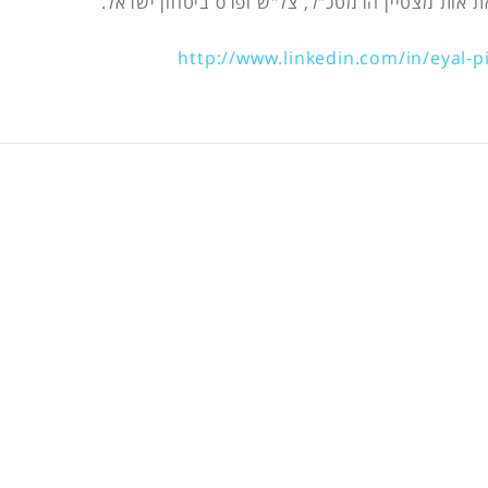
ת אות מצטיין הרמטכ"ל, צל"ש ופרס ביטחון ישראל.
http://www.linkedin.com/in/eyal-