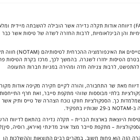
בתאריך 11.01.23, רשות התעופה הפדרלית (ה-FAA) דיווחה אודות תקלה נדירה אשר הובילה להשבתה מיידית ומ
מיות והן הבינלאומיות, לרבות החזרה לשדה של טיסות אשר כבר
ה-FAA הוסיפה שהתוכנה הפנימית אשר מספקת לטייסים את האינפורמציה ההכרחי
 בטרם הטיסות יחזרו לשגרה. בהמשך לכך, מרכז בקרת הטיסות פת
ה להתפשט, לרבות צניחה חדה ומהירה במניות חברות התעופה
 דיווח מאת שר התחבורה, והורה לקיים חקירה מקיפה אודות מקור
ולציות בלתי מבוססות שזוהי מתקפת סייבר, זאת חרף התייחסות
למדות כך. הספקולציות חוזקו נוכח הצהרה של טייס ותיק אשר
פקיד.
סות היוצאות בארצות הברית – תקלה נדירה בהתאם לדיווח הרש
פקולציות – מתקפת סייבר מצד אויב מדינתי (איראן, רוסיה, סין)?
רה הזה הוא פחות חשוב. במקרים רבים התוצאות וההשלכות הן