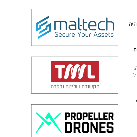
היה
ם
,
ל