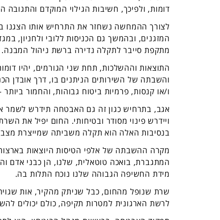
דומות, ולפיכך, חשיבות הגילוי המוקדם והתגובה המ
לצורך ההמחשה נשחזר את התרחיש אותו הצגנו ב
המזגנים, ובהמשך גם הכניסות ללובי ולחניון, במ
מתקפת סייבר לתקלה נדירה ברשת ניהול המבנה.
התוצאות וההשלכות, תחת שני הגורמים, יהיו דומו
והשבתה של השירותים הניתנים בו, דרך אובדן הכנס
ו/או קנסות, פרמיות ביטוח גבוהות, והחמור ביותר – 
אגב, בתרחיש כגון זה גם האבטחה תידרש לשמר את
ויידרש פינוי מסודר ובטיחותי. החום יפיל את השר
בנסיבות האלה הוא תקלה משביתה שמייצרת מצב ח
מקרה ההשבתה של אלפי הטיסות היוצאות בארצות ה
המתגברת, בואכה טוטאלית, שלנו, הן כבני אדם והן
מידת החשיפה הגבוהה שלנו נוכח התלות בה.
שרת שנופל מהחום, כבל שניתק מהקיר, אות שגויה 
לרשת הארגונית למטרות תקיפה, כולם יכולים להשבית