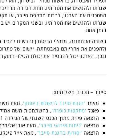
תפקיד האבטחה, בראשות מנהל הביטחון, הוא לס
שגרתו ולהגשים את מטרותיו. תחת הגדרה מרחיבה 
המסכנים את הארגון, לרבות מתקפת סייבר, או תקל
שגרתו ולהגשים את מטרותיו, ובשני המקרים יש בי
בזמן אמת.
בשורה התחתונה, מנהלי הביטחון נדרשים להכיר ב
ולהפנים את אחריותם באבטחתה. יישום של פתרונות 
ובכך, הארגון יכול להבטיח את יכולת הגילוי המוק
סייבר – תכנים משלימים:
מאמר
'הגנת סייבר לרשתות ביטחון'
, מאת משה 
פאנל
'מתקפות כופרה'
, בהשתתפות משה אמזל, ד
הרצאה פיזית מתוך הכנס השנתי של הגילדה 2021,
הרצאה
'ניתוח אירועי סייבר'
, מאת אורן אלימלך
הרצאה
'יסודות בהגנת סייבר'
, מאת אייל פינקו.