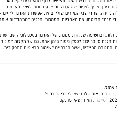
פק את ההגנה הנדרשת אשר תאפשר לגוף המאובטח לקיים את
זו, ניתן וצריך לצפות שההגנה תספק פתרונות לשלל האיומים
ה נדירה, שהרי שני המקרים שוללים את אפשרות הארגון לקיים א
די מנהל הביטחון את האחריות, הסמכות והכלים להתמודדות איתם
תלות, ובחשיפה שנגזרת ממנה, של הארגון בטכנולוגיה שברשותו
הגנת סייבר יכול לספק ניטור בזמן אמת, גם של תקלות למיניהן,
דם והתגובה המיידית, אשר הכרחיים לשימור הרציפות התפקודית.
אמזל.
וד רום, אור שלום ושירלי ברק-גורביץ'.
'סייבר'
, מאת רפאל פרנקו.
.