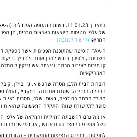
של אלפי הטיסות היוצאות בארצות הברית, הן הפני
המריאו
(קישור לכתבה)
.
משביתה, ולפיכך נדרש לתקן אותה ולהריץ בדיקות
קו חירום לציבור הרחב, וניצתה אש נזיקין שהחל
האמריקאיות.
דוברות הבית הלבן מסרה שהנשיא, ג'ו ביידן, קיבל
התקלה הנדירה, שטרם אובחנה. במקביל, החלו ספק
משרד התחבורה לפיה, באותו שלב, חסרות ראיות שמ
סיפר לתקשורת שזוהי התקלה הראשונה שהוא חווה ב-NOTAM ב-29 שנותיו בת
אז מה גרם להשבתה המיידית והמלאה של אלפי הטי
כשל אופרטיבי מצד גורם אנושי, או, כפי שרומזות הס
לתפיסתי, בהיבט הרציפות התפקודית – הגורם במק