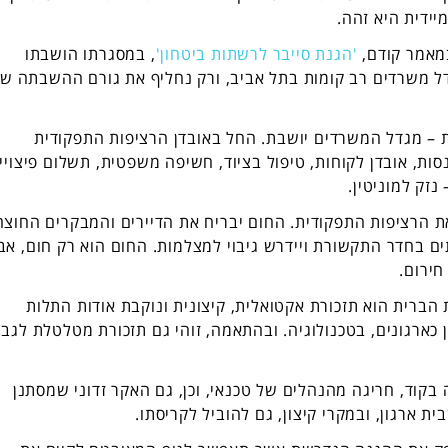
יידית היא זהה.
מאמר קודם,
'הגנת סייבר לרשתות ביטחון'
, במסגרתו הושבתו
גדל משרדים רב קומות בתל אביב, ורק נחליף את גורם ההשבתה ש
ת – מגדל המשרדים יושבת. החל באובדן הרציפות התפקודית
ות, אובדן לקוחות, טיפול בציוד, חשיפה משפטית, תשלום פיצויי
נזק למוניטין.
 הרציפות התפקודית. החום יבריח את הדיירים והמבקרים החוצה
תים בחדר התקשורת ויידרש גיבוי למצלמות. החום הוא רק חום, אב
ירום.
ברית הוא תזכורת אקטואלית, קיצונית ונוקבת אודות התלות
 כארגונים, בטכנולוגיה. ובהתאמה, זוהי גם תזכורת מטלטלת לגבי
בקוד, חריגה מהנהלים של טכנאי, וכן, גם האקר זדוני שמסתנן
 ארגון, ובמקרי קיצון, גם להוביל לקריסתו.