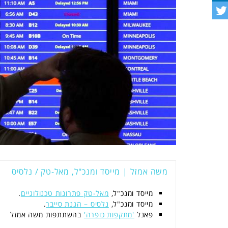
משה אמזל | מייסד ומנכ"ל, מאל-טק / נלסיס
מייסד ומנכ"ל,
מאל-טק פתרונות טכנולוגיים
.
מייסד ומנכ"ל,
נלסיס – הגנת סייבר
.
פאנל
'מתקפות כופרה'
בהשתתפות משה אמזל