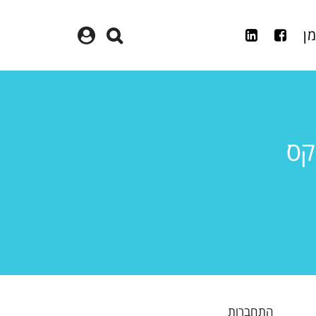
מן
קס
התחברות