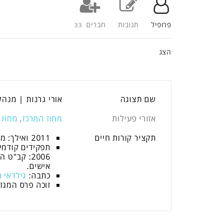
פרופיל
תגובות
חברים
33
הצג
שם תצוגה
אורי גרנות | מנהל
אזורי פעילות
מחוז המרכז
,
מחוז 
תקציר קורות חיים
2011 ואילך: מנהל הביטחון הגלובלי, אמדוקס.
אישים.
כתבה:
גילדאי ת
זוכה פרס המגזין