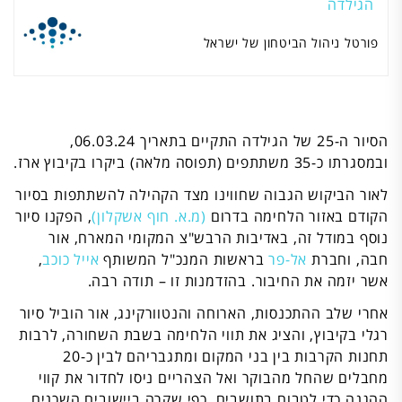
הגילדה
פורטל ניהול הביטחון של ישראל
הסיור ה-25 של הגילדה התקיים בתאריך 06.03.24,
ובמסגרתו כ-35 משתתפים (תפוסה מלאה) ביקרו בקיבוץ ארז.
לאור הביקוש הגבוה שחווינו מצד הקהילה להשתתפות בסיור
הקודם באזור הלחימה בדרום
(מ.א. חוף אשקלון)
, הפקנו סיור
נוסף במודל זה, באדיבות הרבש"צ המקומי המארח, אור
חבה, וחברת
אל-פר
בראשות המנכ"ל המשותף
אייל כוכב
,
אשר יזמה את החיבור. בהזדמנות זו – תודה רבה.
אחרי שלב ההתכנסות, הארוחה והנטוורקינג, אור הוביל סיור
רגלי בקיבוץ, והציג את תווי הלחימה בשבת השחורה, לרבות
תחנות הקרבות בין בני המקום ומתגבריהם לבין כ-20
מחבלים שהחל מהבוקר ואל הצהריים ניסו לחדור את קווי
ההגנה כדי לטבוח בתושבים, כפי שקרה ביישובים השכנים.