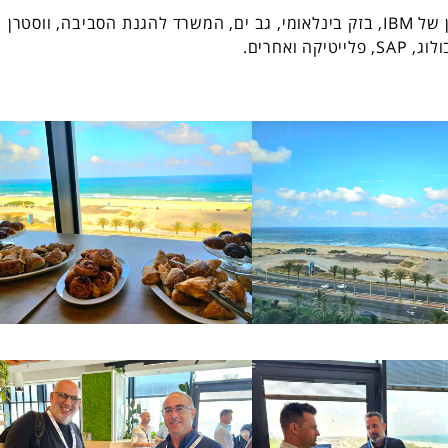
ותודה רבה גם למשתתפים, ביניהם מנהלי הביטחון של IBM, בזק בינלאומי, גב ים, המשרד להגנת הסביבה, ווסטרן