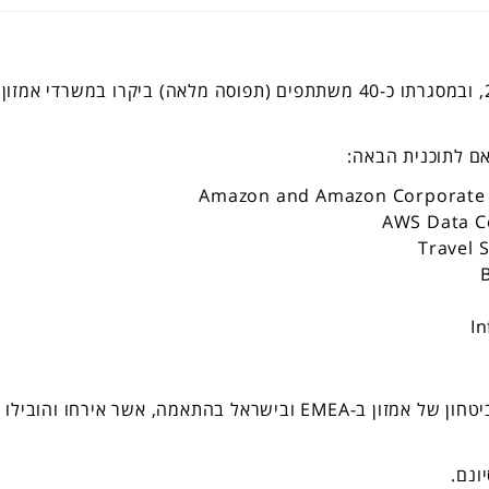
הסיור ה-23 של הגילדה התקיים בתאריך 27.06.23, ובמסגרתו כ-40 משתתפים (תפוסה מלאה) ביקרו במשרדי אמזון
ם לתוכנית הבאה:
Amazon and Amazon Corporate S
AWS Data Ce
Travel 
I
תודה רבה לגילדאים ערן גרניט וגל פורן, מנהלי הביטחון של אמזון ב-EMEA ובישראל בהתאמה, אשר אירחו והו
ונם.