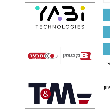
מאז
חון