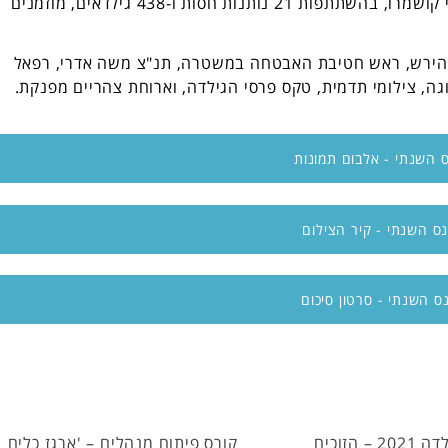
הכנס התקיים באולם יוקרתי בקיסריה, בהנחיית דני קושמרו, בהשתתפות 21 נותנות חסות ו-438 גילדאים, מוזמנים
 הירש, ראש חטיבת האבטחה במשטרה, תנ"צ משה אדרי, רפאל
י תצוגה, צילומי תדמית, טקס פרסי הגילדה, וארוחת צהריים מפנקת.
 השנתי - אלבום תמונות
ס השנתי - קיר הצילום
ס השנתי - סרטון סיכום
ח מנהלים – 'ארגז כלים
גילדאי תחת זרקור | שי זר, הגילדה