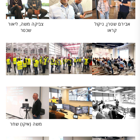
אבירם שטרן, ניקול
צביקה משה, ליאור
קראו
שכטר
משה (איקו) שחר