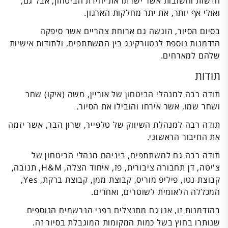
חדשות וחשובות אשר ישרתו את יחידת הביטחון, אבל גם,
ואולי אף יותר, את יתר מחלקות הארגון.
בסיום הסיור, הוגשה גם ארוחת צהריים אשר סיפקה
הזדמנות נוספת לנטוורקינג בין המשתתפים, ולתודות אישיות
שלהם למארחים.
תודות
תודה רבה למנהלי הביטחון של אוריין, משה (איקו) שחר
ושחר שמו, אשר אירחו והובילו את הסיור.
תודה רבה למנהלת השיווק של טלפייר, שרון הבר, אשר יזמה
את החיבור הראשוני.
תודה רבה גם למשתתפים, ביניהם מנהלי הביטחון של
צ'יטה, דן תחבורה ציבורית, פז, איחוד הצלה, H&M, תנובה,
קבוצת נטו, פיליפ מוריס, קבוצת ממן, קבוצת ברקת, Yes,
המכללה הלאומית לשוטרים, ואחרים.
בהזדמנות זו, אנו גם מתנצלים בפני הנרשמים הנוספים
שנותרו בחוץ בשל כמות המקומות המוגבלת בסיור זה.