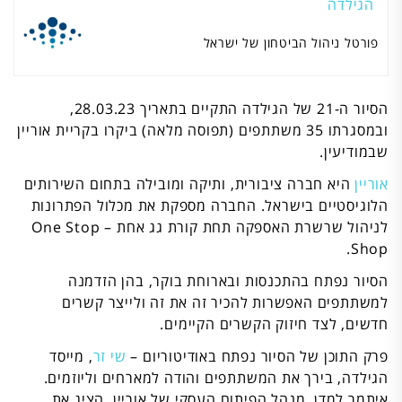
הגילדה
פורטל ניהול הביטחון של ישראל
הסיור ה-21 של הגילדה התקיים בתאריך 28.03.23,
ובמסגרתו 35 משתתפים (תפוסה מלאה) ביקרו בקריית אוריין
שבמודיעין.
אוריין
היא חברה ציבורית, ותיקה ומובילה בתחום השירותים
הלוגיסטיים בישראל. החברה מספקת את מכלול הפתרונות
לניהול שרשרת האספקה תחת קורת גג אחת – One Stop
Shop.
הסיור נפתח בהתכנסות ובארוחת בוקר, בהן הזדמנה
למשתתפים האפשרות להכיר זה את זה ולייצר קשרים
חדשים, לצד חיזוק הקשרים הקיימים.
פרק התוכן של הסיור נפתח באודיטוריום –
שי זר
, מייסד
הגילדה, בירך את המשתתפים והודה למארחים וליוזמים.
איתמר למדן, מנהל הפיתוח העסקי של אוריין, הציג את