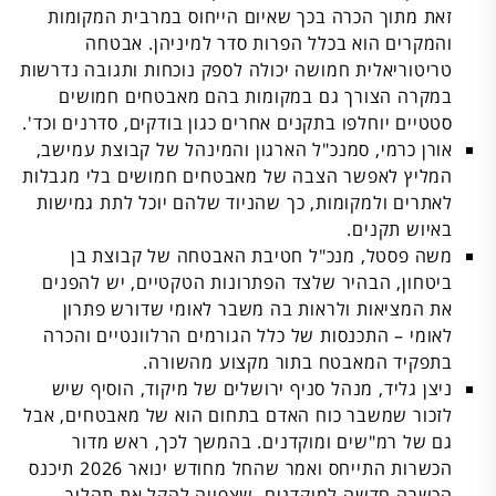
זאת מתוך הכרה בכך שאיום הייחוס במרבית המקומות
והמקרים הוא בכלל הפרות סדר למיניהן. אבטחה
טריטוריאלית חמושה יכולה לספק נוכחות ותגובה נדרשות
במקרה הצורך גם במקומות בהם מאבטחים חמושים
סטטיים יוחלפו בתקנים אחרים כגון בודקים, סדרנים וכד'.
אורן כרמי, סמנכ"ל הארגון והמינהל של קבוצת עמישב,
המליץ לאפשר הצבה של מאבטחים חמושים בלי מגבלות
לאתרים ולמקומות, כך שהניוד שלהם יוכל לתת גמישות
באיוש תקנים.
משה פסטל, מנכ"ל חטיבת האבטחה של קבוצת בן
ביטחון, הבהיר שלצד הפתרונות הטקטיים, יש להפנים
את המציאות ולראות בה משבר לאומי שדורש פתרון
לאומי – התכנסות של כלל הגורמים הרלוונטיים והכרה
בתפקיד המאבטח בתור מקצוע מהשורה.
ניצן גליד, מנהל סניף ירושלים של מיקוד, הוסיף שיש
לזכור שמשבר כוח האדם בתחום הוא של מאבטחים, אבל
גם של רמ"שים ומוקדנים. בהמשך לכך, ראש מדור
הכשרות התייחס ואמר שהחל מחודש ינואר 2026 תיכנס
הכשרה חדשה למוקדנים, שצפויה להקל את תהליך