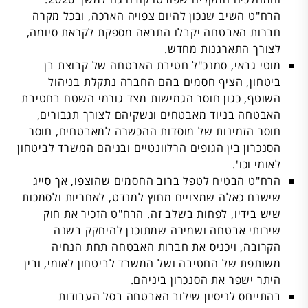
הרח"ט השיב שנכון להיום צפויה הארכה, ובכל מקרה
חברות האבטחה יקבלו התראה מספקת לקראת סיומה,
לצורך התארגנות מחדש.
מוטי גבאי, סמנכ"ל חטיבת האבטחה של קבוצת בן
ביטחון, הציף חסמים בהם החברה נתקלת בניהול
השוטף, כגון חוסר הגמישות מצד גורמי השטח בחטיבת
האבטחה בניוד מאבטחים ונשקיהם לצורך תגבורים,
חוסר הזמינות של מוסדות ההכשרה למאבטחים, חוסר
הסנכרון בין הגופים הרלוונטיים ובניהם המשרד לביטחון
לאומי וכו'.
הרח"ט הבטיח לטפל ברוב החסמים שהוצפו, אך סייג
שישנם כאלה שמצויים מחוץ למנדט, לאחריות ולסמכות
שיש בידיו, לפחות בשלב זה. הרח"ט הזכיר את חוק
שירותי אבטחה ושמירה שמתוכנן להיחקק בשנה
הקרובה, ויכניס את חברות האבטחה תחת הנחיה
משותפת של החטיבה ושל המשרד לביטחון לאומי, ובין
היתר ישפר את הסנכרון ביניהם.
בהתייחס לניסיון שילוב האבטחה בסל העבודות