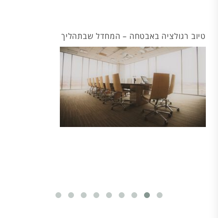
טיוב רגולציה באבטחה – המחדל שבתהליך
מפ