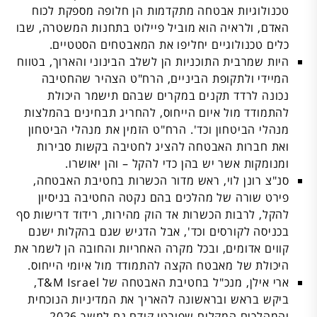
טכנולוגיות אבטחה מתקדמות הן חלופה מספקת לכוח
האדם, ולראיה הוא מוביל פיילוט בתחנות המשטרה, שבו
כלים טכנולוגיים יחליפו את המאבטחים הסטטיים.
היות שמרבית התוכניות הן לשלב הבינוני והארוך, בטווח
המיידי ולתקופת הביניים, הרח"ט הצהיר שהחטיבה
נכונה לרדד תקנים במקרים שבהם תישמר היכולת
להתמודד מול איום הייחוס, להחריג תבחינים בהמלצות
מנהלי הביטחון וכד'. הרח"ט הזמין את מנהלי הביטחון
ואת חברות האבטחה להציג לחטיבה בקשות סבירות
ומנומקות אשר יש בהן כדי להקל – והן יאושרו.
סנ"צ רונן לוי, ראש מדור הכשרות בחטיבת האבטחה,
פירט שורה של מהלכים בהם נקטה החטיבה בניסיון
להקל, לרבות הכשרות אד הוק מהירות, רידוד דרישות סף
בכניסה לקורסים וכד', אבל הדגיש שגם בהקלות ישנם
קווים אדומים, ובכל מקרה האחריות והחובה הן לשמר את
היכולת של מאבטח הקצה להתמודד מול איומי הייחוס.
ארי אילן, מנכ"ל בחטיבת האבטחה של T&M Israel,
ביקש בראש ובראשונה להאריך את המדיניות הנוכחית
והמהלכים המקלים שפורטו קודם גם למשך 2026.