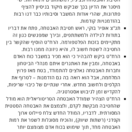
מיסגר את הדיון בכך שביקש מיקוד בניסיון להציף
פתרונות, שהרי אודות המשבר וסיבותיו כבר דנו רבות
בהזדמנויות קודמות.
תנ"צ אופיר בוקי, ראש חטיבת האבטחה, פתח את דבריו
בתודות לגילדה ולמשתתפים, ובירך שמפגשים כגון זה
מתקיימים בזכות הפלטפורמה. הרח"ט הוסיף שהקשר בין
החטיבה לשטח חשוב לו, והיא ניזונה ממנו רבות.
הרח"ט ביקש להבהיר כי הוא מכיר במשבר כוח האדם
באבטחה, ומבין את האתגרים איתם מנהלי הביטחון
וחברות האבטחה נאלצים להתמודד, בטח מאז פרוץ
המלחמה, אבל הוא רואה בה גם הזדמנות – לטרוף את
הקלפים ולחשוב מחדש. אחרי שנתיים של כיבוי שריפות,
להקדיש זמן לגיבוש אסטרטגיה.
הרח"ט הצהיר שמודל האבטחה הטריטוריאלית הוא מודל
שהחטיבה מבקשת לקדם, ולצמצם את האבטחה הסטטית
המסורתית. לדבריו, המודל החדש צלח פיילוט ארוך
וקפדני (רשתות שיווק), והוכיח מסוגלות לשפר את רמות
האבטחה מחד, תוך שימוש בכוח אדם מצומצם יותר