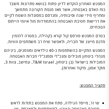
המפגש האחרון הוקדש לדיון פתוח בנושא פתרונות משבר
כוח האדם באבטחה, אשר מאז מגפת הקורונה מתמשך
ומחריף מידי שנה וסיבותיה, ומכרסם במסוגלות השטח לקיים
את דרישות חטיבת האבטחה בהתמודדות מול איומי הייחוס
הנוכחיים.
בטרם המפגש פורסם קול קורא בקהילה, במטרה להזמין
מדגם מייצג של חבריה, ולאפשר שיח רב משתתפים וזוויות.
המפגש התקיים בהשתתפות כ-40 גילדאים ומוזמנים, ביניהם
מנהלי ביטחון מובילים ומנכ"לי וסמנכ"לי חברות האבטחה
המובילות בישראל (בן ביטחון, T&M Israel, עמישב, צוות 3,
מוקד אמון, מיקוד ואחרות).
תקציר המפגש:
שי זר, מייסד הגילדה, פתח את המפגש בתודות לראש
חטיבת האבטחה ונציגיו, למשתתפים ולמארחת. שי