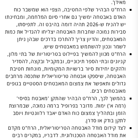
מאידך.
הרח"ט הבהיר שלפי החטיבה, הצפי הוא שמשבר כוח
האדם באבטחה ימשיך גם אחרי סיום המלחמה, ומבחינתו
יש להניח ש-2026 תהיה דומה בהיבט זה. לתפיסתו,
סבירות נמוכה שחברות האבטחה יצליחו להגדיל את כמות
המאבטחים, והדיון צריך להתרכז בדרכים שבהן ניתן
לשמר ונכון להשתמש במאבטחים שיש.
הרח"ט מכוון להמשיך בפיילוט בטריטוריות של בתי מלון,
קניונים ובתי הספר תיכוניים, ובמקביל ובקצה, להסדיר
ולהקים יחידות סיור ברשויות המקומיות, מונחות חטיבת
האבטחה, שיספקו אבטחה טריטוריאלית שתכסה מרחבים
גדולים ותאפשר את צמצום המאבטחים הסטטיים בגופים
מאובטחים רבים.
בהמשך לכך, הרח"ט הבהיר שהתקן 'מאבטח בסיסי'
(רמה א') ימות. מדובר בפרופיל ברמה נמוכה, שבמרוצת
הזמן ובתהליך צמצום כוח האדם יאבד רלוונטיות ויוסב
לתקן בודק או סדרן.
לצד קידום מודל האבטחה הטריטוריאלית, הרח"ט מקדם
את מודל האבטחה הטכנולוגית. לדבריו, במקרים רבים