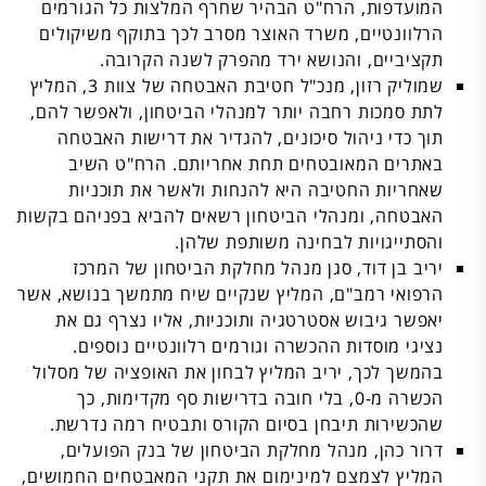
המועדפות, הרח"ט הבהיר שחרף המלצות כל הגורמים
הרלוונטיים, משרד האוצר מסרב לכך בתוקף משיקולים
תקציביים, והנושא ירד מהפרק לשנה הקרובה.
שמוליק רזון, מנכ"ל חטיבת האבטחה של צוות 3, המליץ
לתת סמכות רחבה יותר למנהלי הביטחון, ולאפשר להם,
תוך כדי ניהול סיכונים, להגדיר את דרישות האבטחה
באתרים המאובטחים תחת אחריותם. הרח"ט השיב
שאחריות החטיבה היא להנחות ולאשר את תוכניות
האבטחה, ומנהלי הביטחון רשאים להביא בפניהם בקשות
והסתייגויות לבחינה משותפת שלהן.
יריב בן דוד, סגן מנהל מחלקת הביטחון של המרכז
הרפואי רמב"ם, המליץ שנקיים שיח מתמשך בנושא, אשר
יאפשר גיבוש אסטרטגיה ותוכניות, אליו נצרף גם את
נציגי מוסדות ההכשרה וגורמים רלוונטיים נוספים.
בהמשך לכך, יריב המליץ לבחון את האופציה של מסלול
הכשרה מ-0, בלי חובה בדרישות סף מקדימות, כך
שהכשירות תיבחן בסיום הקורס ותבטיח רמה נדרשת.
דרור כהן, מנהל מחלקת הביטחון של בנק הפועלים,
המליץ לצמצם למינימום את תקני המאבטחים החמושים,