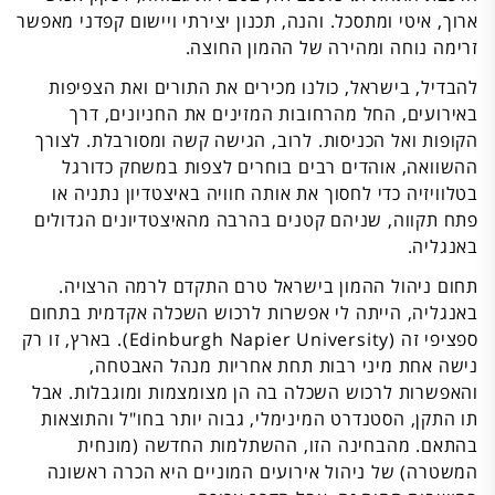
ארוך, איטי ומתסכל. והנה, תכנון יצירתי ויישום קפדני מאפשר
זרימה נוחה ומהירה של ההמון החוצה.
להבדיל, בישראל, כולנו מכירים את התורים ואת הצפיפות
באירועים, החל מהרחובות המזינים את החניונים, דרך
הקופות ואל הכניסות. לרוב, הגישה קשה ומסורבלת. לצורך
ההשוואה, אוהדים רבים בוחרים לצפות במשחק כדורגל
בטלוויזיה כדי לחסוך את אותה חוויה באיצטדיון נתניה או
פתח תקווה, שניהם קטנים בהרבה מהאיצטדיונים הגדולים
באנגליה.
תחום ניהול ההמון בישראל טרם התקדם לרמה הרצויה.
באנגליה, הייתה לי אפשרות לרכוש השכלה אקדמית בתחום
ספציפי זה (Edinburgh Napier University). בארץ, זו רק
נישה אחת מיני רבות תחת אחריות מנהל האבטחה,
והאפשרות לרכוש השכלה בה הן מצומצמות ומוגבלות. אבל
תו התקן, הסטנדרט המינימלי, גבוה יותר בחו"ל והתוצאות
בהתאם. מהבחינה הזו, ההשתלמות החדשה (מונחית
המשטרה) של ניהול אירועים המוניים היא הכרה ראשונה