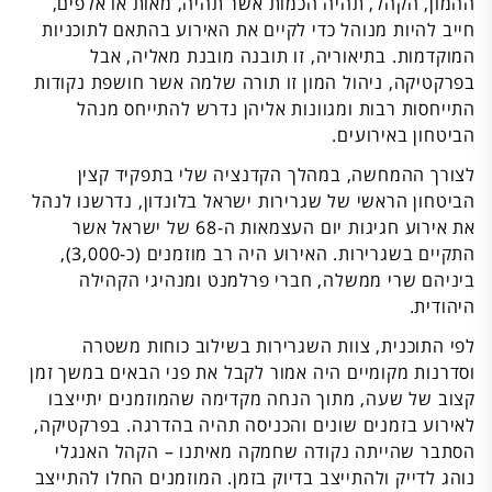
ההמון, הקהל, תהיה הכמות אשר תהיה, מאות או אלפים,
חייב להיות מנוהל כדי לקיים את האירוע בהתאם לתוכניות
המוקדמות. בתיאוריה, זו תובנה מובנת מאליה, אבל
בפרקטיקה, ניהול המון זו תורה שלמה אשר חושפת נקודות
התייחסות רבות ומגוונות אליהן נדרש להתייחס מנהל
הביטחון באירועים.
לצורך ההמחשה, במהלך הקדנציה שלי בתפקיד קצין
הביטחון הראשי של שגרירות ישראל בלונדון, נדרשנו לנהל
את אירוע חגיגות יום העצמאות ה-68 של ישראל אשר
התקיים בשגרירות. האירוע היה רב מוזמנים (כ-3,000),
ביניהם שרי ממשלה, חברי פרלמנט ומנהיגי הקהילה
היהודית.
לפי התוכנית, צוות השגרירות בשילוב כוחות משטרה
וסדרנות מקומיים היה אמור לקבל את פני הבאים במשך זמן
קצוב של שעה, מתוך הנחה מקדימה שהמוזמנים יתייצבו
לאירוע בזמנים שונים והכניסה תהיה בהדרגה. בפרקטיקה,
הסתבר שהייתה נקודה שחמקה מאיתנו – הקהל האנגלי
נוהג לדייק ולהתייצב בדיוק בזמן. המוזמנים החלו להתייצב