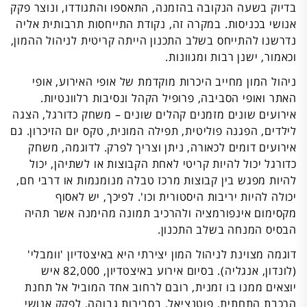
בדיוק בשעה הנקובה בהזמנה, התאספו והתגודדו, ונוצר פקק
אנושי בכניסות. במקרה זה, נקודת התייחסות תרבותית אליה
נדרשנו להתייחס בשלב התכנון הייתה קריטית לניהול ההמון,
וכאמור, ישנן רבות ומגוונות.
ניהול המון מחייב היכרות מוקדמת של אופי האירוע, אופי
האתר ואופי הסביבה, פרופיל הקהל ונסיבות רלוונטיות.
אירועים שונים מזמנים קהלים שונים – משחק כדורגל, הצגה
לילדים, הפגנה פוליטית, תפילה המונית, טקס יום הזיכרון. גם
אירועים דומים לכאורה, ניתן וצריך לפרק. לדוגמה, משחק
כדורגל יכול להיות קריטי לאחת הקבוצות או לשתיהן, יכול
להיות מפגש בין קבוצות מרכז טבלה מנומנמות או דרבי חם,
יכולה להיות יריבות היסטורית וכו'. לפיכך, יש לאסוף
מקסימום אינפורמציה ולהרכיב תמונה מהימנה אשר תהיה
הבסיס המנחה בשלב התכנון.
דוגמה מצוינת לניהול המון יצירתי היא באיצטדיון 'וומבלי'
(לונדון, אנגליה). בסיום אירוע באיצטדיון, 82,000 איש
יוצאים ממנו בו זמנית, רובם לרחוב אחד המוביל אל תחנת
הרכבת התחתית. פוטנציאל, בסבירות גבוהה, לפקק אנושי