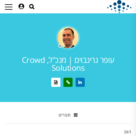
עופר גרינבוים | מנכ"ל, Crowd
Solutions
תפריט
הצג