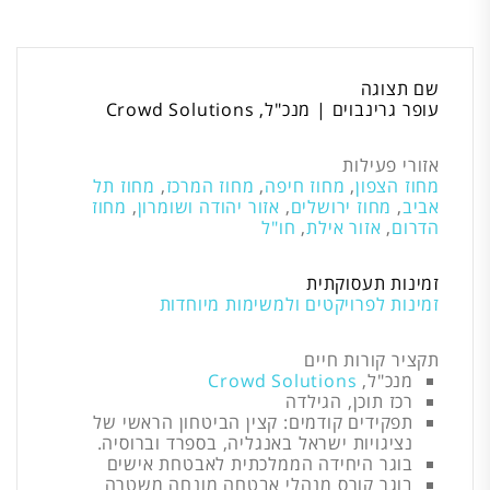
שם תצוגה
עופר גרינבוים | מנכ"ל, Crowd Solutions
אזורי פעילות
מחוז הצפון
,
מחוז חיפה
,
מחוז המרכז
,
מחוז תל
אביב
,
מחוז ירושלים
,
אזור יהודה ושומרון
,
מחוז
הדרום
,
אזור אילת
,
חו"ל
זמינות תעסוקתית
זמינות לפרויקטים ולמשימות מיוחדות
תקציר קורות חיים
מנכ"ל,
Crowd Solutions
רכז תוכן, הגילדה
תפקידים קודמים: קצין הביטחון הראשי של
נציגויות ישראל באנגליה, בספרד וברוסיה.
בוגר היחידה הממלכתית לאבטחת אישים
בוגר קורס מנהלי אבטחה מונחה משטרה