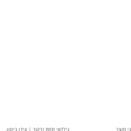
ת זרקור | עידן ביטון,
גילדאי תחת זרקור | נועם אסרף,