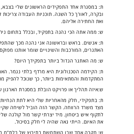
ת: במסגרת אחד התפקידים הראשונים שלי בצבא, היה
ובקרה, לאורך כל השנה. תוכניות העבודה צריכות לה
ואת החתירה אליהם.
ש:
ממה אתה הכי נהנה בתפקיד, ובכלל בתחום ניהו
ת: אנשים. בראש ובראשונה אני נהנה מכך שהתפקיד
האתגרים, המורכבות והשינויים שומר אותנו מפוקס
ש: מה
האתגר הגדול ביותר בתפקידך היום
?
ת: הקידמה הטכנולוגית היא מרדף בלתי נגמר. האת
המתקדמות והמתאימות ביותר, כך שנוכל להפיק מה
ש:איזה תהליך או פרויקט הובלת במסגרת הארגון ש
ת: בתפקידי, חלק מהאחריות שלי היא לתת הנחיות ו
מצד משרד הרווחה. הקשר הזה הוביל לשיחה שקיב
לתקוף איש ביטחון. מיד יצרתי קשר מול קולגה שלי
את האיום. הייתי גאה שהיה לי חלק בסיכול.
ש:
מקרה אחד שבו השתמשת בתירוץ של בלת"מ בי