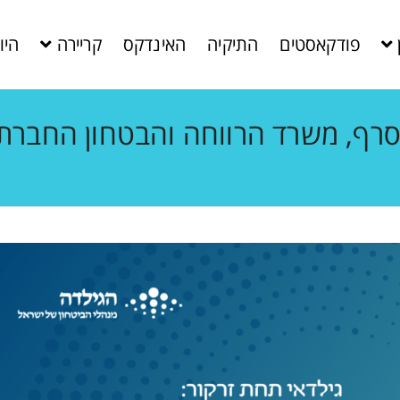
פודקאסטים
התיקיה
האינדקס
קריירה
היו
סרף, משרד הרווחה והבטחון החברתי