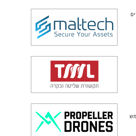
ים
מש