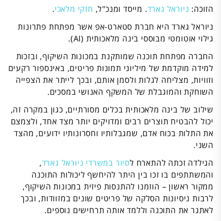
הזוכה:
ניוראל גארד
. מייסד ומנכ"ל,
חזקי מלאכי
.
ניוראל גארד היא חברת סטארט-אפ אשר מפתחת פתרונות
גילוי אוטומטי מבוססי בינה מלאכותית (AI).
החברה מפתחת תוכנה שמותקנת במכונות השיקוף, ובזכות
למידה מוקדמת של מיליוני תמונות פריטים, באינספור רקעים
וזוויות, מצליחה לגלות ולסמן אותם, ובכך לייתר את הצפייה
השוחקת והמוגבלת של המשקף האנושי במסכים.
שילוב של בינה מלאכותית בכלים מסורתיים, כגון במקרה זה,
יכול להבטיח תוצרים רבים ומדויקים יותר מצד אחד, ולצמצם
את התלות בכוח אדם, שמגבלותיו וחסרונותיו ידועים, מהצד
השני.
הגילדה זכתה להתארח ל
סיור במשרדי ניוראל גארד
,
והמשתתפים בו זכו בין היתר להיחשף ליכולות התוכנה
ממקור ראשון – הוזמנו להתנסות פיזית במכונות השיקוף,
לרבות ניסיונות הסלקה של פריטים שונים במזוודות, ובכך
לאתגר את התוכנה וללמד אותה תרחישים נוספים.