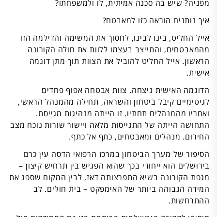
מפניה? שיש בה סכנה אמיתית, לו ולמשפחתו?
איך נותנים הוראה כזו למאבטח?
אייל החליט, בינו לבינו, לחסוך את המשימה והדילמה הזו
מהמאבטחים, והתייצב בעצמו ללוות את חולה הקורונה
הראשון. אייל החליט להוביל את הצוות תוך מתן דוגמה
אישית.
הדוגמה האישית ניצחה. צוות אבטחה אפוף פחדים
לגיטימיים קיבל ביטחון והשראה, תחילה מהמנהל הראשי,
ואחריו מהמנהלים תחתיו. זו הייתה מנהיגות מגייסת.
התחושה הייתה של התגייסות מלאה ויישור שורות נוכח מצב
החירום. מנהלים ומאבטחים, כתף אל כתף.
הסיפור של מערך הביטחון במרכז הרפואי הדסה עין כרם
בירושלים הוא ייחודי בכך שהוא הפגיש בין תרחיש קיצון –
מגפת הקורונה בשיא התפרצותה דאז, לבין המקום שספג את
המידה הגבוהה ביותר של האימפקט – בית חולים. לב
ההתרחשות.