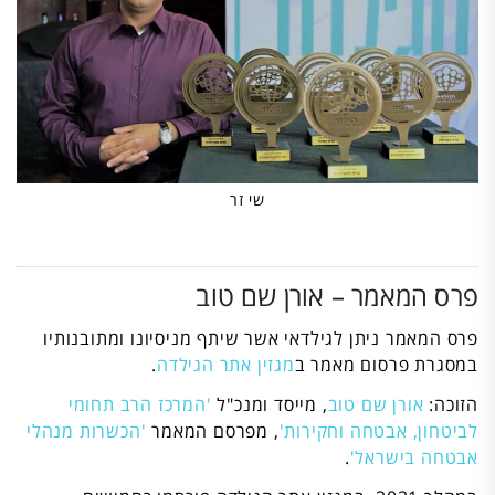
שי זר
פרס המאמר – אורן שם טוב
פרס המאמר ניתן לגילדאי אשר שיתף מניסיונו ומתובנותיו
במסגרת פרסום מאמר ב
מגזין אתר הגילדה
.
הזוכה:
אורן שם טוב
, מייסד ומנכ"ל
'המרכז הרב תחומי
לביטחון, אבטחה וחקירות'
, מפרסם המאמר
'הכשרות מנהלי
אבטחה בישראל'
.