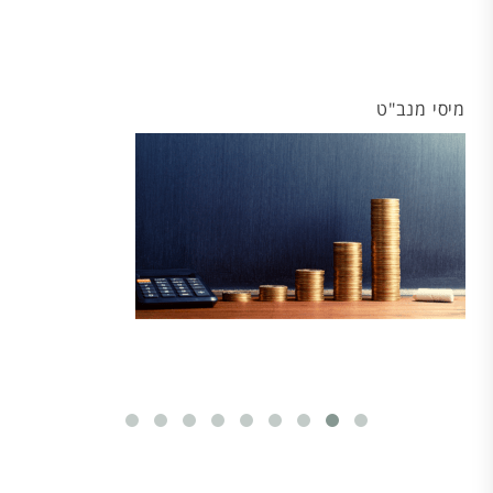
מיסי מנב"ט
סיור