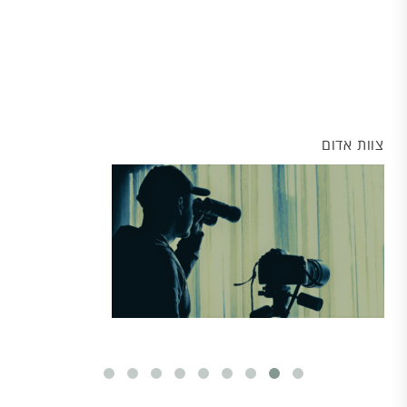
צוות אדום
י