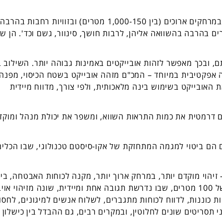
היכולות המשלימות של המכ"ם הן זיהוי אובייקטים במרחקים ארוכים (בין 1,000-150 מטרים) ובזוויות רחבות בהרבה
ם בהרבה בהשוואה אליהן, לרבות חושך, סינוור, גשם וכד'. הן ש
ובכך מאפשר לזהות אובייקטים באמינות גבוהה יותר. השילוב ב
שו"ב יוצר סינרגיה אפקטיבית במיוחד – המכ"ם מזהה אובייקט בשטח הכיסוי, מפנה
האובייקט בשימוש בינה מלאכותית, ולפי צורך, מדווח מיידית
צם דרמטית את כמות התראות השווא, ומשפר את יכולת מנהל ומוקד
ם הם ביטוי למגמה המתחזקת של אקו-סיסטם טכנולוגי, שבו הכלים
יהוי מוקדם יותר, במרחק ארוך יותר, מקנה לכוחות האבטחה, בי
ישר, זמן תגובה ארוך יותר. זיהוי של אויב במרחק של 100 מטרים, שבו נדרשת תגובה אחת ומיידית, שונה מזיהוי אוי
הקפיץ כוחות כוננות, לדווח לכוחות מתגברים, לשלוח אנשים למיגונים, לחסו
 תסריטים שונים לחלוטין, ובמקרים רבים, גם ההבדל בין כישלון