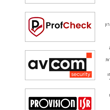
ון
ות
ו