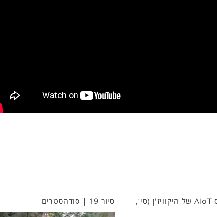
סיקור כנס AIoT של היקוויז'ן (סין,
סיור 19 | סודהסטרים