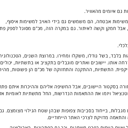
ת גם איומים מהאוויר.
שימות אבטחה, הם משמשים גם בידי האויב למשימות איסוף,
 אבל חמקן וקשה לאיתור. גם במקרה הזה, מכ"ם מסוגל לספק פתר
כלי.
ת בלבד, בשל גודלו, משקלו ומחירו. במרוצת השנים, הטכנולוגיה
חה אותו. יישובים ואתרים מוגבלים בתקציב או בתשתיות, יכולים
קפית. התשתיות, ההתקנה והתחזוקה של מכ"ם הן פשוטות, מהיר
ורה בסקטור היישובים, אבל החשיפה אליהם וההיכרות איתם פתח
טנציאל ויזמו את ההתאמות הנדרשות, החל מתשתיות לאומיות אל
ם מגבלות, בייחוד בסביבות צפופות שבהן שטח הגילוי מצומצם. גם
והתאמה מדויקת לצרכי האתר הייחודיים.
איום הייחוס בפרט משתנים, וכך גם הפתרונות. האבולוציה