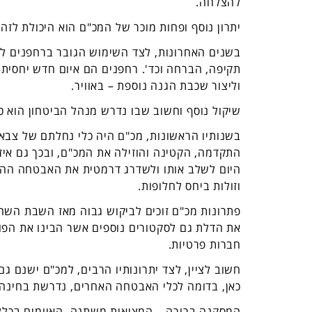
להצלחה.
יתרון נוסף ופחות מוכר של המכ"ם הוא היכולת לזהו
בשנים האחרונות, לצד השימוש הגובר ברחפנים למ
תקיפה, הברחה וכד'. רחפנים הם איום חדש יחסית,
וליצור שכבת הגנה נוספת – באוויר.
שיקול נוסף וחשוב שבו נדרש מנהל הביטחון הוא כל
בשנותיו הראשונות, מכ"ם היה כלי נחלתם של צבאו
התקדמה, הקטינה והוזילה את המכ"ם, ובכך גם איזר
היום לשלב אותו ולשדרג דרמטית את האבטחה ההי
וזולות ביחס לחלופות.
פתרונות מכ"ם זוכים לביקוש גבוה מאז השבת השח
את הדלת גם לסקטורים נוספים אשר הבינו את הפו
חברות פרטיות.
חשוב לציין, לצד יתרונותיו הרבים, למכ"ם ישנם ג
כאן, בדומה לכלי האבטחה האחרים, נדרשת בחינה 
המסקנה ברורה – המציאות משתנה, האיומים בכלל ו