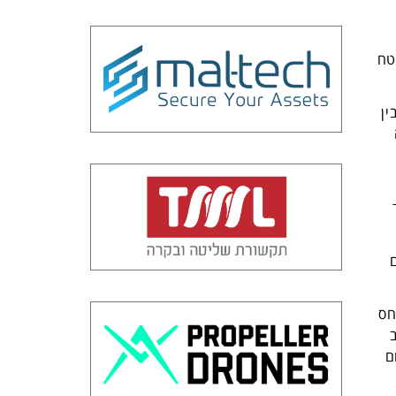
טח
ין
חס
ב
ם