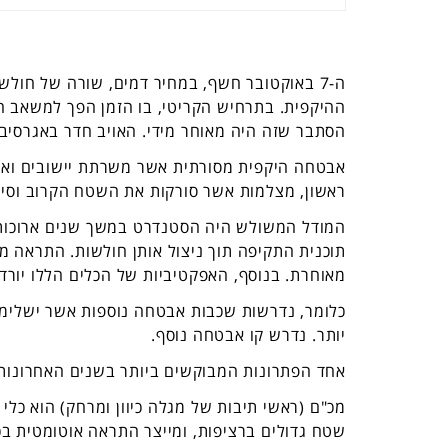
ה-7 באוקטובר חשף, במחיר דמים, שורה של ח
ההיקפית. בתרחיש הקריטי, בו הזמן הפך למשאב הק
הסתבר שזה היה מאוחר מידי. האויב חדר באגרסיביו
אבטחה היקפית מסורתית אשר משרתת יישובים ואת
ראשון, מצלמות אשר סורקות את השטח הקרוב וסיו
המודל המשולש היה הסטנדרט במשך שנים ארוכות, 
תוכנית התקיפה תוך ניצול אותן חולשות. התראה מ
מאוחרת. בנוסף, האפקטיביות של הכלים הללו יורדת 
כלומר, נדרשות שכבות אבטחה נוספות אשר ישלימו א
יותר. נדרש קו אבטחה נוסף.
אחד הפתרונות המבוקשים ביותר בשנים האחרונות
מכ"ם (ראשי תיבות של מגלה כיוון ומרחק) הוא כלי 
שטח גדולים ברציפות, ומייצר התראה אוטומטית בכל 