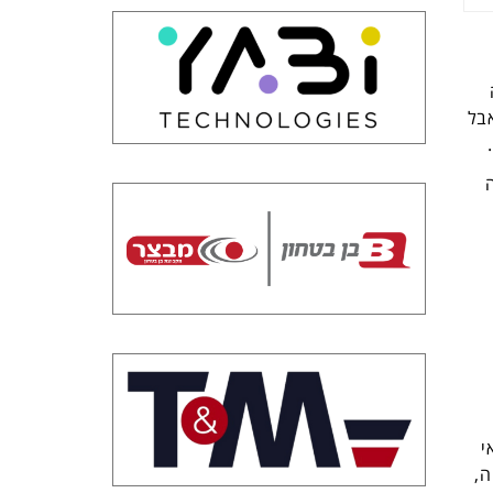
בל
י
ה,