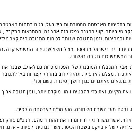
ולשות בתפיסות האבטחה המסורתיות בישראל, בטח בתחום האבטחה
ריטי ביותר, קווי ההגנה נפלו בזה אחר זה. ההתראות התקבלו, א
ת ובמהירות, וזמן התגובה שנותר לכוחות התגובה היה קצר מידי.
רים רבים בישראל מבוססת מודל משולש: גידור המשמש קו הגנה
ר המשמש כוח תגובה ראשוני.
אבל המגבלות המובנות שלו הפכו מוכרות גם לאויב, שבנה את
את גדר, מצלמה או סייר, תהיה לרוב במרחק קצר ותוביל לתגובה
בתנאים מאתגרים כגון חושך, סינוור, גשם וכד'.
ת הקיים, זאת כדי להבטיח זיהוי מוקדם יותר, וזמן תגובה ארוך
, ובטח מאז השבת השחורה, הוא מכ"ם לאבטחה היקפית.
זיהוי, אשר משדר גלי רדיו ומודד את ההחזר מהם. המכ"ם סורק תא
זיהוי של אובייקט בשטח הכיסוי, אשר גם ניתן לסיווג – אדם, חי