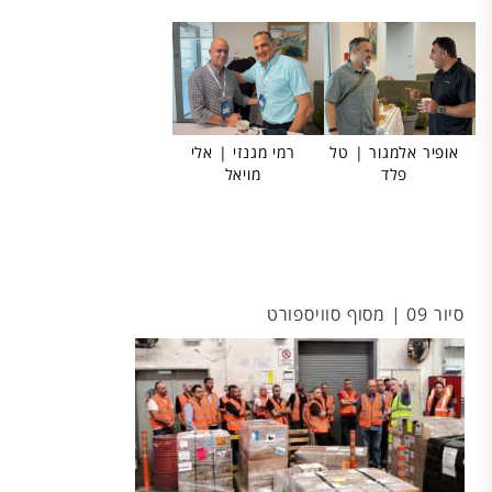
אופיר אלמגור | טל
רמי מגנזי | אלי
פלד
מויאל
סיור 09 | מסוף סוויספורט
ק
ה