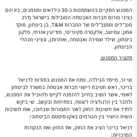
המפגש התקיים בהשתתפות כ-30 גילדאים ומוזמנים, ביניהם
נציגי פורום חברות האבטחה המובילות בישראל (דרג
מנכ"לים וסמנכ"לים של החברות T&M, בן ביטחון, מוקד
אמון, עמישב, אלקטרה סקיוריטי, מודיעין אזרחי, פלקון
ביטחון, שילד שמירה ואבטחה, ואחרות), ונציגי מנהלי
הביטחון.
תקציר המפגש:
שי זר, מייסד הגילדה, פתח את המפגש בתודות לדניאל
ברינר, ראש חטיבת רישוי חברות אבטחה במשרד לביטחון
לאומי, אשר השיב בחיוב להזמנה לקיים ולהוביל את המפגש,
ולחבר בין הרגולציה לשטח, בפתיחות ובקשב. שי ביקש
לחדד את חשיבות החוק לאור התמורות שבחובו, ואת חשיבות
השיח הישיר בין הגורמים באקו-סיסטם הביטחוני.
דניאל ברינר הציג את החוק, את החזון ואת הנקודות
המרכזיות: