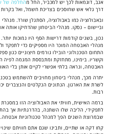
אגב, דוגמאות לכך יש למכביר, החל מ
החלפה של שו
דרך גלאי אש שחוסכים בצריכת חשמל, ואל בקרות כ
ובאבולוציה כמו באבולוציה, הסתגלן שורד. מנהלי 
וביישום – נסקו. מנהלי הביטחון שהדחיקו אותה או
נכון, בשנים קודמות דרישות הסף היו נמוכות יותר. נ
מנהלי האבטחה המוכר היו מספיקים כדי לתפקד ולק
התחום הטכנולוגי הובילו גורמים חיצוניים כגון ספ
וקשריו. בימינו, מתחזקת ומתבססת המגמה לפיה הט
האבטחה, ונראה בלתי אפשרי לקיים אותן בלי האור
יתרה מכך, מנהלי ביטחון מחויבים להשתמש בטכנול
לשרת את הארגון. הנתונים הנקלטים והנצברים יכול
רבות.
לתפקידי, הליבה שלו השתנה, בהדרגתיות אך בהתמד
שבמרוצת השנים הפך למנהל טכנולוגיות אבטחה.
קחו דקה או שתיים, ותבינו שגם אתם חוויתם שינוי 