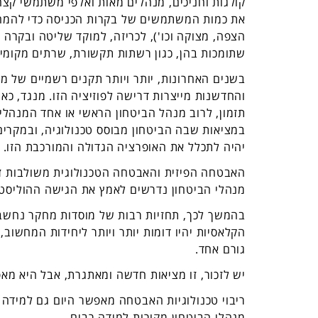
קולגות וחניכים, מנהלים מאות ואלפי משתמשי קצה
את כמות המשתמשים של בקרות הכניסה כדי להמחיש
הצפה, מצוקה וכו'), לכריזה, למוקד שליטה ובקרה ו
שתומכות בהן, כגון רשתות תקשורת, שרתים מקומיים 
בשנים האחרונות, יותר ויותר תקנים רשמיים של מ
והחדשנות מייצרות דרישה לפוזיציה הזו. מנגד, כ
תזמון, לרוב מנהל הביטחון הראשי או אחד המנהלי
במציאות שבה הביטחון מבוסס טכנולוגיה, ובמקרים
יהיה לתכלל את האופרציה הגדולה והמורכבת הזו.
האבטחה הפיזית והאבטחה הטכנולוגית משולבות זו בז
מנהלי הביטחון נדרשים לאמץ את הגישה ההוליסטי
בהמשך לכך, תחזיות רבות של מוסדות מחקר נחשבים
גורם אחד.
יש לזכור, זו מציאות חדשה ומאתגרת, אבל היא מ
ריבוי טכנולוגיות האבטחה מאפשר היום גם למידה נ
מנהלי הביטחון מקורות למידה רבים.