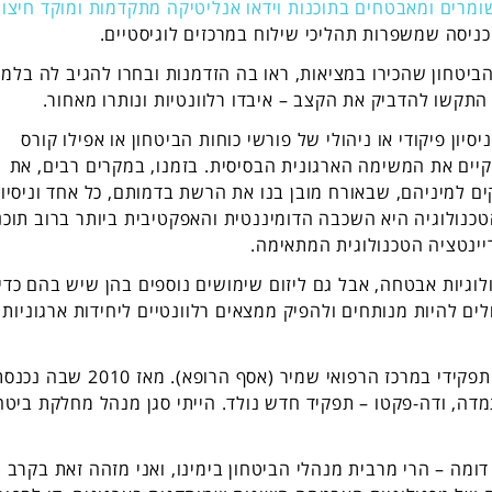
מרים ומאבטחים בתוכנות וידאו אנליטיקה מתקדמות ומוקד חיצונ
ניסה שמשפרות תהליכי שילוח במרכזים לוגיסטיים.
הביטחון שהכירו במציאות, ראו בה הזדמנות ובחרו להגיב לה בלמי
 התקשו להדביק את הקצב – איבדו רלוונטיות ונותרו מאחור.
יסיון פיקודי או ניהולי של פורשי כוחות הביטחון או אפילו קורס
יים את המשימה הארגונית הבסיסית. בזמנו, במקרים רבים, את
קים למיניהם, שבאורח מובן בנו את הרשת בדמותם, כל אחד וניסיונ
כנולוגיה היא השכבה הדומיננטית והאפקטיבית ביותר ברוב תוכנ
יינטציה הטכנולוגית המתאימה.
וגיות אבטחה, אבל גם ליזום שימושים נוספים בהן שיש בהם כדי
ים להיות מנותחים ולהפיק ממצאים רלוונטיים ליחידות ארגוניות
ברמה האישית, חוויתי את האבולוציה הזו במסגרת תפקידי במרכז הרפואי שמיר (אסף הרופא). מאז 10
ה, ודה-פקטו – תפקיד חדש נולד. הייתי סגן מנהל מחלקת ביטחו
דומה – הרי מרבית מנהלי הביטחון בימינו, ואני מזהה זאת בקרב