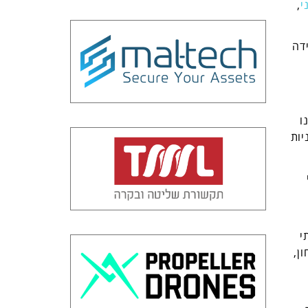
י
,
דה
ו
יות
20 שבה נכנסתי
ן,