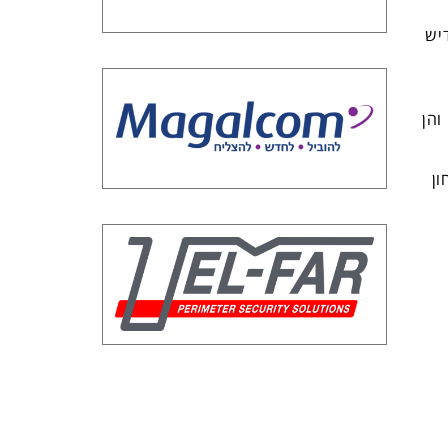
יש
והן
ון