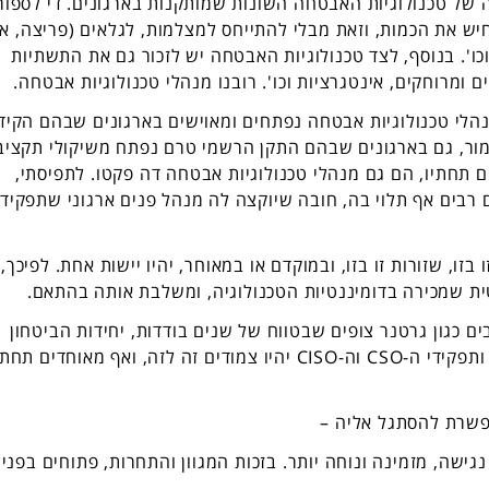
 של טכנולוגיות האבטחה השונות שמותקנות בארגונים. די לספור
 את הכמות, וזאת מבלי להתייחס למצלמות, לגלאים (פריצה, א
כו'. בנוסף, לצד טכנולוגיות האבטחה יש לזכור גם את התשתיות
ומרוחקים, אינטגרציות וכו'. רובנו מנהלי טכנולוגיות אבטחה.
נהלי טכנולוגיות אבטחה נפתחים ומאוישים בארגונים שבהם הקי
אמור, גם בארגונים שבהם התקן הרשמי טרם נפתח משיקולי תקציב
ם תחתיו, הם גם מנהלי טכנולוגיות אבטחה דה פקטו. לתפיסתי,
 רבים אף תלוי בה, חובה שיוקצה לה מנהל פנים ארגוני שתפקידו
ו, שזורות זו בזו, ובמוקדם או במאוחר, יהיו יישות אחת. לפיכך,
ת שמכירה בדומיננטיות הטכנולוגיה, ומשלבת אותה בהתאם.
 כגון גרטנר צופים שבטווח של שנים בודדות, יחידות הביטחון
הקלאסיות יהיו דומות יותר ויותר ליחידות המחשוב, ותפקידי ה-CSO וה-CISO יהיו צמודים זה לזה, ואף מאוחדים תחת
אפשרת להסתגל אליה –
גישה, מזמינה ונוחה יותר. בזכות המגוון והתחרות, פתוחים בפני