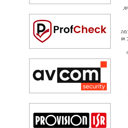
ש,
דמה
 או