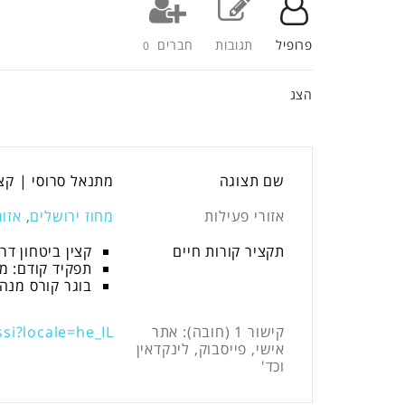
פרופיל
תגובות
חברים
0
הצג
שם תצוגה
מתנאל סרוסי | קצי
אזורי פעילות
מחוז ירושלים
,
אזור
תקציר קורות חיים
קצין ביטחון דרומ
תפקיד קודם: מנה
בוגר קורס מנ
קישור 1 (חובה): אתר
si?locale=he_IL
אישי, פייסבוק, לינקדאין
וכד'