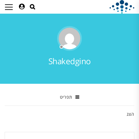
Shakedgino
תפריט
הצג