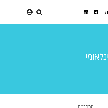
מן
נלאומי
התחברות