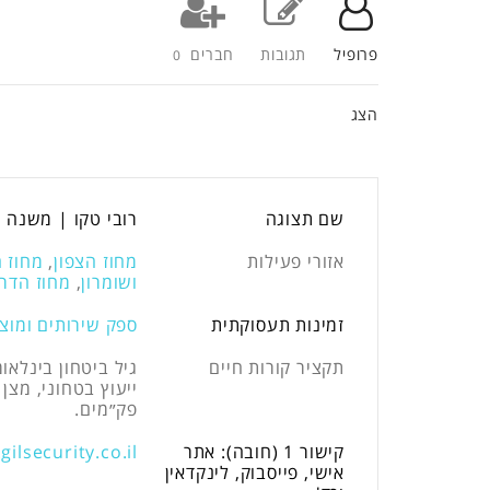
פרופיל
תגובות
חברים
0
הצג
שם תצוגה
רובי טקו | משנה ל
אזורי פעילות
מחוז הצפון
,
מחוז 
ושומרון
,
מחוז הדר
זמינות תעסוקתית
ספק שירותים ומוצ
תקציר קורות חיים
גיל ביטחון בינלאו
ייעוץ בטחוני, מצן
פק״מים.
קישור 1 (חובה): אתר
ilsecurity.co.il
אישי, פייסבוק, לינקדאין