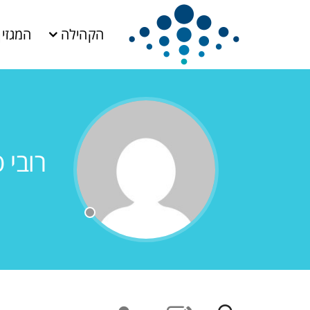
הקהילה
המגזין
רובי 