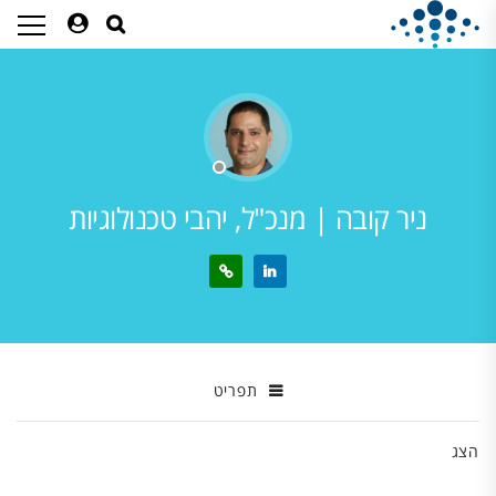
ניר קובה | מנכ"ל, יהבי טכנולוגיות
תפריט
הצג