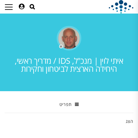
איתי לוין | מנכ"ל, IDS / מדריך ראשי,
היחידה הארצית לביטחון וחקירות
תפריט
הצג