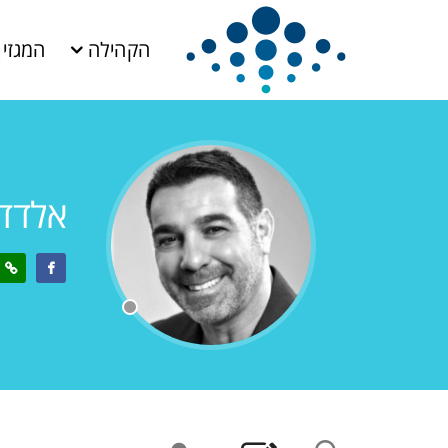
הקהילה
המגזין
אלדד מז