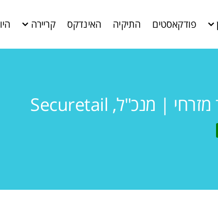
פודקאסטים
התיקיה
האינדקס
קריירה
היו
רחי | מנכ"ל, Securetail