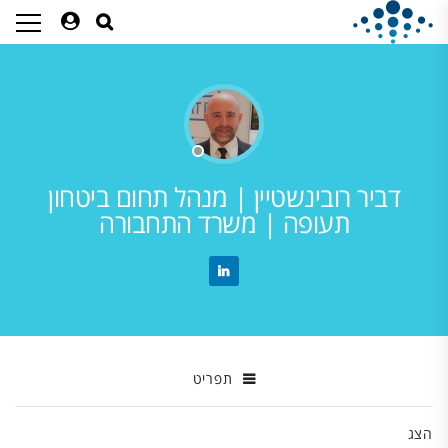
דביר רובינשטיין | מנהל תחום ביטחון
תעופה | משרד התחבורה
תפריט
הצג