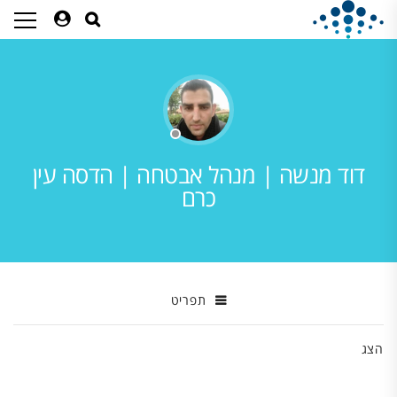
דוד מנשה | מנהל אבטחה | הדסה עין
כרם
תפריט
הצג