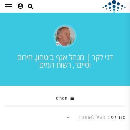
דני לקר | מנהל אגף ביטחון, חירום
וסייבר, רשות המים
תפריט
סדר לפי: